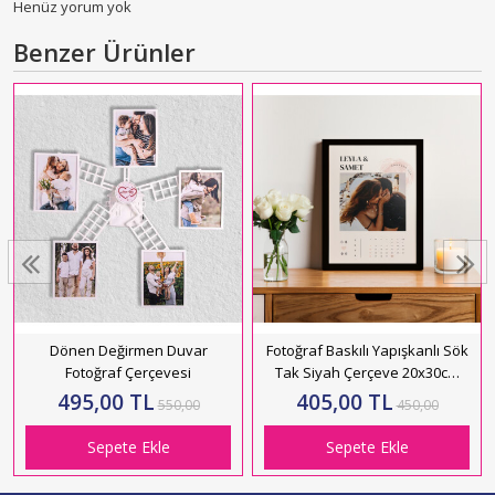
Henüz yorum yok
Benzer Ürünler
Dönen Değirmen Duvar
Fotoğraf Baskılı Yapışkanlı Sök
Fotoğraf Çerçevesi
Tak Siyah Çerçeve 20x30cm
HK5012
495,00 TL
405,00 TL
550,00
450,00
Sepete Ekle
Sepete Ekle