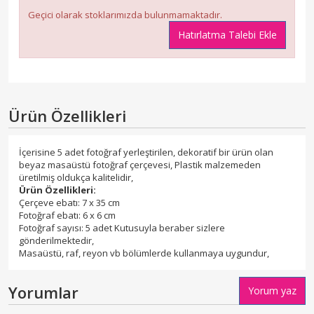
Geçici olarak stoklarımızda bulunmamaktadır.
Hatırlatma Talebi Ekle
Ürün Özellikleri
İçerisine 5 adet fotoğraf yerleştirilen, dekoratif bir ürün olan
beyaz masaüstü fotoğraf çerçevesi, Plastik malzemeden
üretilmiş oldukça kalitelidir,
Ürün Özellikleri:
Çerçeve ebatı: 7 x 35 cm
Fotoğraf ebatı: 6 x 6 cm
Fotoğraf sayısı: 5 adet Kutusuyla beraber sizlere
gönderilmektedir,
Masaüstü, raf, reyon vb bölümlerde kullanmaya uygundur,
Yorumlar
Yorum yaz