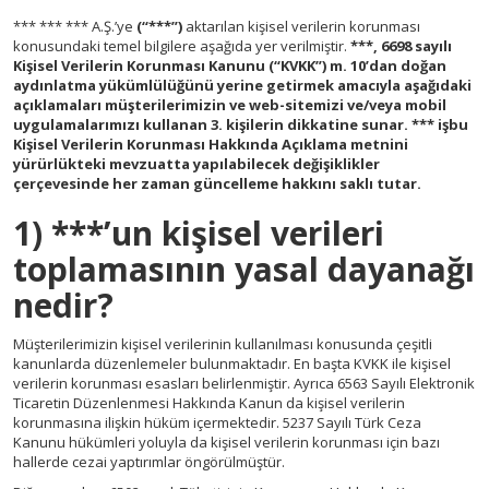
*** *** *** A.Ş.’ye
(“***”)
aktarılan kişisel verilerin korunması
konusundaki temel bilgilere aşağıda yer verilmiştir.
***, 6698 sayılı
Kişisel Verilerin Korunması Kanunu (“KVKK”) m. 10’dan doğan
aydınlatma yükümlülüğünü yerine getirmek amacıyla aşağıdaki
açıklamaları müşterilerimizin ve web-sitemizi ve/veya mobil
uygulamalarımızı kullanan 3. kişilerin dikkatine sunar. *** işbu
Kişisel Verilerin Korunması Hakkında Açıklama metnini
yürürlükteki mevzuatta yapılabilecek değişiklikler
çerçevesinde her zaman güncelleme hakkını saklı tutar.
1) ***’un kişisel verileri
toplamasının yasal dayanağı
nedir?
Müşterilerimizin kişisel verilerinin kullanılması konusunda çeşitli
kanunlarda düzenlemeler bulunmaktadır. En başta KVKK ile kişisel
verilerin korunması esasları belirlenmiştir. Ayrıca 6563 Sayılı Elektronik
Ticaretin Düzenlenmesi Hakkında Kanun da kişisel verilerin
korunmasına ilişkin hüküm içermektedir. 5237 Sayılı Türk Ceza
Kanunu hükümleri yoluyla da kişisel verilerin korunması için bazı
hallerde cezai yaptırımlar öngörülmüştür.