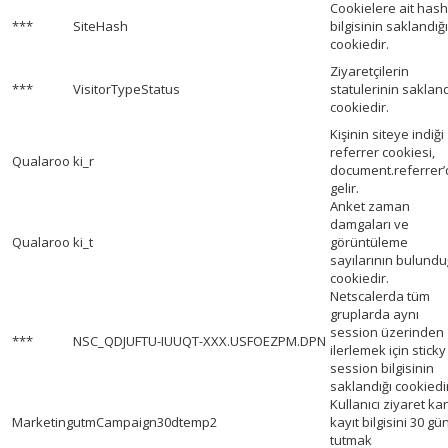
Cookielere ait hash
***
SiteHash
bilgisinin saklandığı
cookiedir.
Ziyaretçilerin
***
VisitorTypeStatus
statulerinin sakland
cookiedir.
Kişinin siteye indiği
referrer cookiesi,
Qualaroo
ki_r
document.referrer
gelir.
Anket zaman
damgaları ve
Qualaroo
ki_t
görüntüleme
sayılarının bulund
cookiedir.
Netscalerda tüm
gruplarda aynı
session üzerinden
***
NSC_QDJUFTU-IUUQT-XXX.USFOEZPM.DPN
ilerlemek için sticky
session bilgisinin
saklandığı cookiedi
Kullanıcı ziyaret ka
Marketing
utmCampaign30dtemp2
kayıt bilgisini 30 gü
tutmak