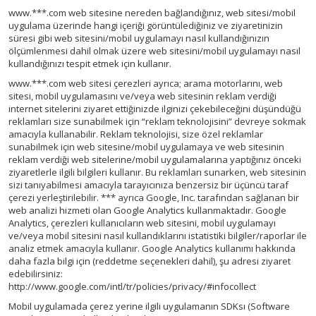
www.***.com web sitesine nereden bağlandığınız, web sitesi/mobil
uygulama üzerinde hangi içeriği görüntülediğiniz ve ziyaretinizin
süresi gibi web sitesini/mobil uygulamayı nasıl kullandığınızın
ölçümlenmesi dahil olmak üzere web sitesini/mobil uygulamayı nasıl
kullandığınızı tespit etmek için kullanır.
www.***.com web sitesi çerezleri ayrıca; arama motorlarını, web
sitesi, mobil uygulamasını ve/veya web sitesinin reklam verdiği
internet sitelerini ziyaret ettiğinizde ilginizi çekebileceğini düşündüğü
reklamları size sunabilmek için “reklam teknolojisini” devreye sokmak
amacıyla kullanabilir. Reklam teknolojisi, size özel reklamlar
sunabilmek için web sitesine/mobil uygulamaya ve web sitesinin
reklam verdiği web sitelerine/mobil uygulamalarına yaptığınız önceki
ziyaretlerle ilgili bilgileri kullanır. Bu reklamları sunarken, web sitesinin
sizi tanıyabilmesi amacıyla tarayıcınıza benzersiz bir üçüncü taraf
çerezi yerleştirilebilir. *** ayrıca Google, Inc. tarafından sağlanan bir
web analizi hizmeti olan Google Analytics kullanmaktadır. Google
Analytics, çerezleri kullanıcıların web sitesini, mobil uygulamayı
ve/veya mobil sitesini nasıl kullandıklarını istatistiki bilgiler/raporlar ile
analiz etmek amacıyla kullanır. Google Analytics kullanımı hakkında
daha fazla bilgi için (reddetme seçenekleri dahil), şu adresi ziyaret
edebilirsiniz:
http://www.google.com/intl/tr/policies/privacy/#infocollect
Mobil uygulamada çerez yerine ilgili uygulamanın SDKsı (Software