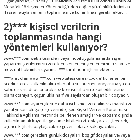
Diğer yandan, 6502 sayılı Tüketicinin Korunması Hakkında Kanun ve
Mesafeli Sözleşmeler Yönetmeliği’nden doğan yükümlülüklerimizin
ifası amacıyla verilerin toplanması ve kullanılması gerekmektedir.
2)*** kişisel verilerin
toplanmasında hangi
yöntemleri kullanıyor?
www.***.com web sitesinden veya mobil uygulamalardan işlem
yapan müşterilerimizin verdikleri veriler, müşterilerimizin rızaları ve
mevzuat hükümleri uyarınca *** tarafından işlenmektedir.
***’a ait olan www.***.com web sitesi çerez (cookie) kullanan bir
sitedir. Çerez; kullanılmakta olan cihazın internet tarayıcısına ya da
sabit diskine depolanarak söz konusu cihazın tespit edilmesine
olanak tanıyan, çoğunlukla harf ve sayılardan oluşan bir dosyadır.
www.***.com ziyaretçilerine daha iyi hizmet verebilmek amacıyla ve
yasal yükümlülüğü çerçevesinde, işbu Kişisel Verilerin Korunması
Hakkında Açıklama metninde belirlenen amaçlar ve kapsam dışında
kullanılmamak kaydı ile gezinme bilgilerinizi toplayacak, işleyecek,
üçüncü kişilerle paylaşacak ve güvenli olarak saklayacaktır.
www.***.com çerezleri; günlük dosyaları, boş gif dosyaları ve/veya