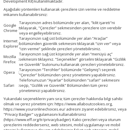
Development Kit) kullanılmaktadır.
Aşağıdaki yöntemleri kullanarak çerezlere izin verme ve reddetme
imkanını kullanabilirsiniz:
Tarayıcınızın adres bölümünde yer alan, "kilit işareti"ni
Google
:
tıklayarak, "Çerezler” sekmesinden çerezlere izin verebilir
Chrome
veya engelleyebilirsiniz.
Tarayıcınızın sağ üst bölümünde yer alan “Araçlar”
Internet
:
bölümünden güvenlik sekmesini tıklayarak “izin ver” veya
Explorer
“izin verme” şeklinde çerezleri yönetebilirsiniz.
Tarayıcınızın sağ üst köşesinde yer alan “menüyü aç”
Mozilla
:
sekmesini tıklayınız. “Seçenekler” görselini tıklayarak “Gizlilik
Firefox
ve Güvenlik” butonunu kullanarak çerezleri yönetebilirsiniz.
Tarayıcınızın “Tercihler” bölümünde “Gelişmiş”i seçerek
Opera
:
“Çerezler” bölümünden çerez yönetimini yapabilirsiniz.
Telefonunuzun “Ayarlar” bölümünden “safari” sekmesini
Safari
:
seçip, “Gizlilik ve Güvenlik” Bölümünden tüm çerez
yönetiminizi yapabilirsiniz.
Yukarıdaki seçeneklerin yanı sıra; tüm çerezler hakkında bilgi sahibi
olmak ve çerez yönetimi için: https://www.allaboutcookies.org,
https://www.youronlinechoices.eu/ adresini ziyaret edebilirsiniz, veya
"Privacy Badger" uygulamasını kullanabilirsiniz
(https://www.eff.org/tr/privacybadger). Kalıcı çerezleri veya oturum
çerezlerini reddederseniz, web sitesini, mobil uygulamayı ve mobil