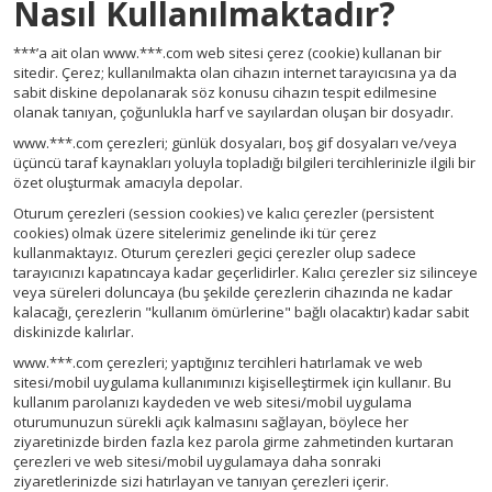
Nasıl Kullanılmaktadır?
***’a ait olan www.***.com web sitesi çerez (cookie) kullanan bir
sitedir. Çerez; kullanılmakta olan cihazın internet tarayıcısına ya da
sabit diskine depolanarak söz konusu cihazın tespit edilmesine
olanak tanıyan, çoğunlukla harf ve sayılardan oluşan bir dosyadır.
www.***.com çerezleri; günlük dosyaları, boş gif dosyaları ve/veya
üçüncü taraf kaynakları yoluyla topladığı bilgileri tercihlerinizle ilgili bir
özet oluşturmak amacıyla depolar.
Oturum çerezleri (session cookies) ve kalıcı çerezler (persistent
cookies) olmak üzere sitelerimiz genelinde iki tür çerez
kullanmaktayız. Oturum çerezleri geçici çerezler olup sadece
tarayıcınızı kapatıncaya kadar geçerlidirler. Kalıcı çerezler siz silinceye
veya süreleri doluncaya (bu şekilde çerezlerin cihazında ne kadar
kalacağı, çerezlerin "kullanım ömürlerine" bağlı olacaktır) kadar sabit
diskinizde kalırlar.
www.***.com çerezleri; yaptığınız tercihleri hatırlamak ve web
sitesi/mobil uygulama kullanımınızı kişiselleştirmek için kullanır. Bu
kullanım parolanızı kaydeden ve web sitesi/mobil uygulama
oturumunuzun sürekli açık kalmasını sağlayan, böylece her
ziyaretinizde birden fazla kez parola girme zahmetinden kurtaran
çerezleri ve web sitesi/mobil uygulamaya daha sonraki
ziyaretlerinizde sizi hatırlayan ve tanıyan çerezleri içerir.