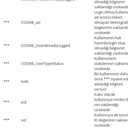
olmadığı bilgisinin
saklandığı cookiedi
Login olmuş kullanı
ait access token
***
COOKIE_uic
olmayan demograf
bilgilerinin saklandı
cookiedir.
Kullanıcının hali
hazırda login olup
***
COOKIE_UserAlreadyLogged
olmadığı bilgisinin
saklandığı cookiedi
Kullanıcıların
***
COOKIE_UserTypeStatus
statulerinin sakland
cookiedir.
Bir kullanıcının dah
önce *** ziyaret ed
***
hvtb
etmediği bilgisini
veriyor
Kalıcı olarak
kullanıcıya verilen 
***
pid
nin saklandığı
cookiedir.
Kullanıcıya ait sess
***
sid
ID değerinin saklan
cookiedir.