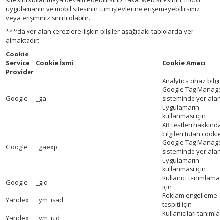
sitesini kullanmaya devam edebilirsiniz fakat web sitesinin, mobil
uygulamanın ve mobil sitesinin tüm işlevlerine erişemeyebilirsiniz
veya erişiminiz sınırlı olabilir.
***’da yer alan çerezlere ilişkin bilgiler aşağıdaki tablolarda yer
almaktadır:
Cookie
Service
Cookie İsmi
Cookie Amacı
Provider
Analytics cihaz bilgi
Google Tag Manag
Google
_ga
sisteminde yer ala
uygulamarın
kullanması için
AB testleri hakkınd
bilgileri tutan cooki
Google Tag Manag
Google
_gaexp
sisteminde yer ala
uygulamarın
kullanması için
Kullanıcı tanımlama
Google
_gid
için
Reklam engelleme
Yandex
_ym_isad
tespiti için
Kullanıcıları tanım
Yandex
_ym_uid