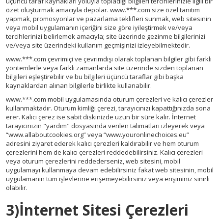
üçüncü taraf kaynakları yoluyla topladığı bilgileri tercihlerinizle ilgili bir
özet oluşturmak amacıyla depolar. www.***.com size özel tanıtım
yapmak, promosyonlar ve pazarlama teklifleri sunmak, web sitesinin
veya mobil uygulamanın içeriğini size göre iyileştirmek ve/veya
tercihlerinizi belirlemek amacıyla; site üzerinde gezinme bilgilerinizi
ve/veya site üzerindeki kullanım geçmişinizi izleyebilmektedir.
www.***.com çevrimiçi ve çevrimdışı olarak toplanan bilgiler gibi farklı
yöntemlerle veya farklı zamanlarda site üzerinde sizden toplanan
bilgileri eşleştirebilir ve bu bilgileri üçüncü taraflar gibi başka
kaynaklardan alınan bilgilerle birlikte kullanabilir.
www.***.com mobil uygulamasında oturum çerezleri ve kalıcı çerezler
kullanmaktadır. Oturum kimliği çerezi, tarayıcınızı kapattığınızda sona
erer. Kalıcı çerez ise sabit diskinizde uzun bir süre kalır. İnternet
tarayıcınızın "yardım" dosyasında verilen talimatları izleyerek veya
“www.allaboutcookies.org” veya “www.youronlinechoices.eu”
adresini ziyaret ederek kalıcı çerezleri kaldırabilir ve hem oturum
çerezlerini hem de kalıcı çerezleri reddedebilirsiniz. Kalıcı çerezleri
veya oturum çerezlerini reddederseniz, web sitesini, mobil
uygulamayı kullanmaya devam edebilirsiniz fakat web sitesinin, mobil
uygulamanın tüm işlevlerine erişemeyebilirsiniz veya erişiminiz sınırlı
olabilir.
3)İnternet Sitesi Çerezleri