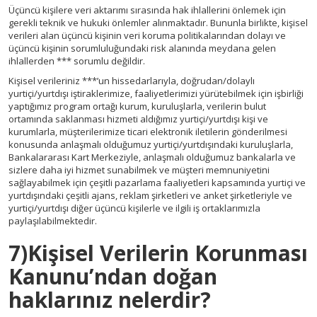
Üçüncü kişilere veri aktarımı sırasında hak ihlallerini önlemek için
gerekli teknik ve hukuki önlemler alınmaktadır. Bununla birlikte, kişisel
verileri alan üçüncü kişinin veri koruma politikalarından dolayı ve
üçüncü kişinin sorumluluğundaki risk alanında meydana gelen
ihlallerden *** sorumlu değildir.
Kişisel verileriniz ***’un hissedarlarıyla, doğrudan/dolaylı
yurtiçi/yurtdışı iştiraklerimize, faaliyetlerimizi yürütebilmek için işbirliği
yaptığımız program ortağı kurum, kuruluşlarla, verilerin bulut
ortamında saklanması hizmeti aldığımız yurtiçi/yurtdışı kişi ve
kurumlarla, müşterilerimize ticari elektronik iletilerin gönderilmesi
konusunda anlaşmalı olduğumuz yurtiçi/yurtdışındaki kuruluşlarla,
Bankalararası Kart Merkeziyle, anlaşmalı olduğumuz bankalarla ve
sizlere daha iyi hizmet sunabilmek ve müşteri memnuniyetini
sağlayabilmek için çeşitli pazarlama faaliyetleri kapsamında yurtiçi ve
yurtdışındaki çeşitli ajans, reklam şirketleri ve anket şirketleriyle ve
yurtiçi/yurtdışı diğer üçüncü kişilerle ve ilgili iş ortaklarımızla
paylaşılabilmektedir.
7)Kişisel Verilerin Korunması
Kanunu’ndan doğan
haklarınız nelerdir?