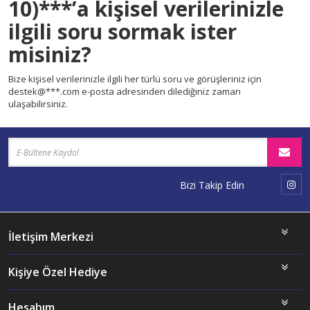
10)***’a kişisel verilerinizle
ilgili soru sormak ister
misiniz?
Bize kişisel verilerinizle ilgili her türlü soru ve görüşleriniz için
destek@***.com e-posta adresinden dilediğiniz zaman
ulaşabilirsiniz.
Bizi Takip Edin
İletişim Merkezi
Kişiye Özel Hediye
Hesabım