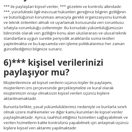
*** ile paylaşılan kişisel veriler, *** gözetimi ve kontrolü altındadır.
***, yürürlükteki ilgili mevzuat hükümleri gereğince bilginin gizliliğinin
ve bütünlüğünün korunması amacıyla gerekli organizasyonu kurmak
ve teknik önlemleri almak ve uyarlamak konusunda veri sorumlusu
sıfatıyla sorumluluğu üstlenmiştir. Bu konudaki yükümlülüğümüzün
bilincinde olarak veri gizliliğini konu alan uluslararası ve ulusal teknik
standartlara uygun surette periyodik aralıklarda sızma testleri
yaptırılmakta ve bu kapsamda veri işleme politikalarımızı her zaman
güncellediğimizi bilginize sunarız.
6)*** kişisel verilerinizi
paylaşıyor mu?
Müşterilerimize ait kişisel verilerin üçüncü kişiler ile paylaşımı,
müşterilerin izni çerçevesinde gerçekleşmekte ve kural olarak
müşterimizin onayı olmaksızın kişisel verileri üçüncü kişilere
aktarılmamaktadır.
Bununla birlikte, yasal yükümlülüklerimiz nedeniyle ve bunlarla sınırlı
olmak üzere mahkemeler ve diğer kamu kurumları ile kişisel veriler
paylaşılmaktadır. Ayrıca, taahhüt ettiğimiz hizmetleri sağlayabilmek ve
verilen hizmetlerin kalite kontrolünü yapabilmek için anlaşmalı üçüncü
kişilere kişisel veri aktarımı yapılmaktadır.