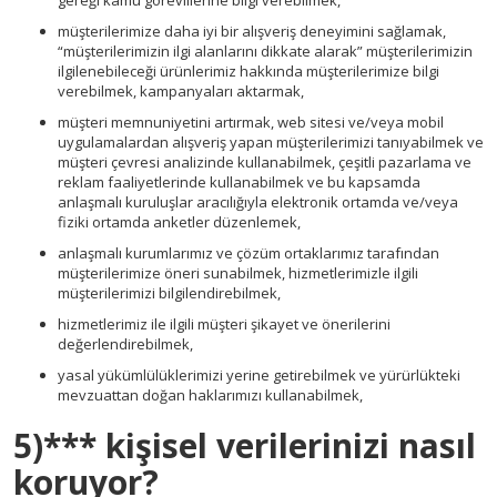
gereği kamu görevlilerine bilgi verebilmek,
müşterilerimize daha iyi bir alışveriş deneyimini sağlamak,
“müşterilerimizin ilgi alanlarını dikkate alarak” müşterilerimizin
ilgilenebileceği ürünlerimiz hakkında müşterilerimize bilgi
verebilmek, kampanyaları aktarmak,
müşteri memnuniyetini artırmak, web sitesi ve/veya mobil
uygulamalardan alışveriş yapan müşterilerimizi tanıyabilmek ve
müşteri çevresi analizinde kullanabilmek, çeşitli pazarlama ve
reklam faaliyetlerinde kullanabilmek ve bu kapsamda
anlaşmalı kuruluşlar aracılığıyla elektronik ortamda ve/veya
fiziki ortamda anketler düzenlemek,
anlaşmalı kurumlarımız ve çözüm ortaklarımız tarafından
müşterilerimize öneri sunabilmek, hizmetlerimizle ilgili
müşterilerimizi bilgilendirebilmek,
hizmetlerimiz ile ilgili müşteri şikayet ve önerilerini
değerlendirebilmek,
yasal yükümlülüklerimizi yerine getirebilmek ve yürürlükteki
mevzuattan doğan haklarımızı kullanabilmek,
5)*** kişisel verilerinizi nasıl
koruyor?