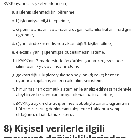
KVKK uyarınca kişisel verilerinizin;
a)işlenip işlenmediğini öğrenme,
b) işlenmişse bilgi talep etme,
c)işlenme amacını ve amacına uygun kullanılıp kullanılmadığını
öğrenme,
d)yurt içinde / yurt dışında aktarıldığı 3. kişileri bilme,
e)eksik / yanlış işlenmişse düzeltilmesini isteme,
f)KVKK’nın 7. maddesinde öngörülen şartlar çerçevesinde
silinmesini / yok edilmesini isteme,
g)aktarıldığı 3. kişilere yukarıda sayılan (d) ve (e) bentleri
uyarınca yapılan işlemlerin bildirilmesini isteme,
h)münhasıran otomatik sistemler ile analiz edilmesi nedeniyle
aleyhinize bir sonucun ortaya çıkmasına itiraz etme,
i)KVKK’ya aykırı olarak işlenmesi sebebiyle zarara uğramanız
hâlinde zararın giderilmesini talep etme haklarına sahip
olduğunuzu hatırlatmak isteriz.
8) Kişisel verilerle ilgili