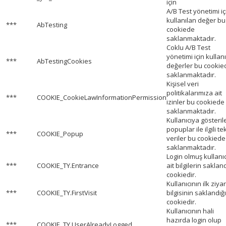
için
A/B Test yönetimi iç
kullanılan değer bu
***
AbTesting
cookiede
saklanmaktadır.
Coklu A/B Test
yönetimi için kullan
***
AbTestingCookies
değerler bu cookie
saklanmaktadır.
Kişisel veri
politikalarımıza ait
***
COOKIE_CookieLawInformationPermission
izinler bu cookiede
saklanmaktadır.
Kullanıcıya gösteril
popuplar ile ilgili te
***
COOKIE_Popup
veriler bu cookiede
saklanmaktadır.
Login olmuş kullanı
***
COOKIE_TY.Entrance
ait bilgilerin sakland
cookiedir.
Kullanıcının ilk ziya
***
COOKIE_TY.FirstVisit
bilgisinin saklandığı
cookiedir.
Kullanıcının hali
hazırda login olup
***
COOKIE_TY.UserAlreadyLogged