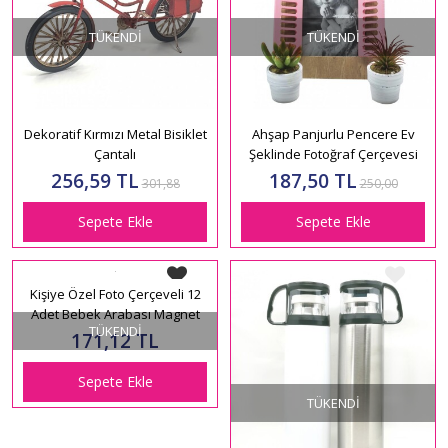
TÜKENDI
TÜKENDI
Dekoratif Kırmızı Metal Bisiklet
Ahşap Panjurlu Pencere Ev
Çantalı
Şeklinde Fotoğraf Çerçevesi​
256,59 TL
187,50 TL
301,88
250,00
Sepete Ekle
Sepete Ekle
TÜKENDI
TÜKENDI