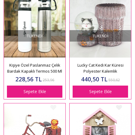
TÜKENDI
TÜKENDI
Kişiye Özel Paslanmaz Çelik
Lucky Cat Kedi Kar Küresi
Bardak Kapaklı Termos 500 Ml
Polyester Kalemlik
228,56 TL
440,50 TL
253,96
550,62
Sepete Ekle
Sepete Ekle