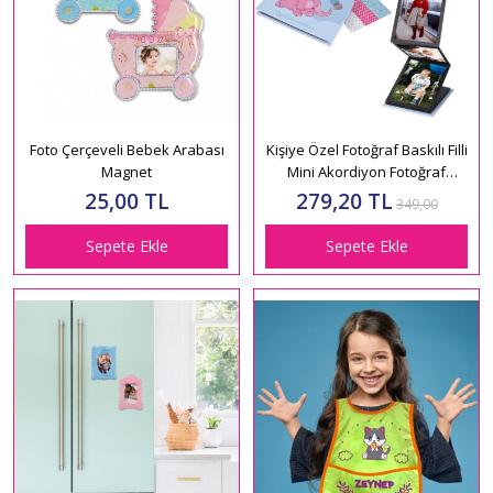
Foto Çerçeveli Bebek Arabası
Kişiye Özel Fotoğraf Baskılı Filli
Magnet
Mini Akordiyon Fotoğraf
Albümü
25,00 TL
279,20 TL
349,00
Sepete Ekle
Sepete Ekle