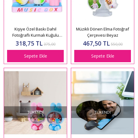
Kişiye Özel Baskı Dahil
Müzikli Dönen Elma Fotoğraf
Fotoğraflı Kurmalı Kuğulu
Çerçevesi Beyaz
Müzik Kutusu
318,75 TL
467,50 TL
375,00
550,00
Sepete Ekle
Sepete Ekle
TÜKENDI
TÜKENDI