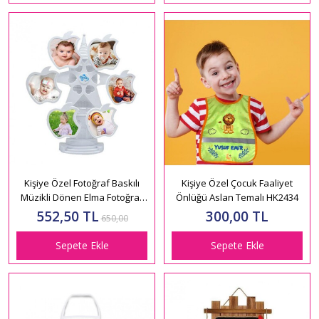
Kişiye Özel Fotoğraf Baskılı
Kişiye Özel Çocuk Faaliyet
Müzikli Dönen Elma Fotoğraf
Önlüğü Aslan Temalı HK2434
Çerçevesi Beyaz
552,50 TL
300,00 TL
650,00
Sepete Ekle
Sepete Ekle