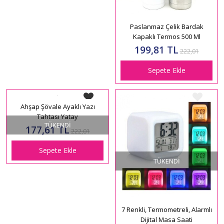
Kişiye Özel Foto Çerçeveli 12
Paslanmaz Çelik Bardak
Adet Bebek Arabası Magnet
Kapaklı Termos 500 Ml
171,12 TL
199,81 TL
222,01
Sepete Ekle
Sepete Ekle
TÜKENDI
TÜKENDI
Ahşap Şövale Ayaklı Yazı
7 Renkli, Termometreli, Alarmlı
Tahtası Yatay
Dijital Masa Saati