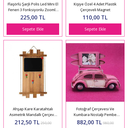
Flaşörlü Şarjlı Polis Led Mini El
Kişiye Özel 4 Adet Plastik
Feneri 3 Fonksiyonlu Zoomlu
Çerçeveli Magnet
Mini El Feneri
225,00 TL
110,00 TL
Sepete Ekle
Sepete Ekle
Ahşap Kare Karatahtalı
Fotoğraf Çerçevesi Ve
Asimetrik Mandallı Çerçeve
Kumbara Nostalji Pembe
23x54
VosVos Araba
212,50 TL
882,00 TL
250,00
980,00