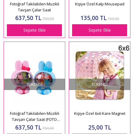
Fotoğraf Takılabilen Müzikli
Kişiye Özel Kalp Mousepad
Tavşan Çalar Saat
637,50 TL
135,00 TL
750,00
150,00
Sepete Ekle
Sepete Ekle
TÜKENDI
TÜKENDI
Fotoğraf Takılabilen Müzikli
Kişiye Özel 6x6 Kare Magnet
Tavşan Çalar Saat (FOTO
BASKILI)
637,50 TL
25,00 TL
750,00