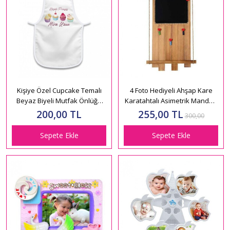
Kişiye Özel Cupcake Temalı
4 Foto Hediyeli Ahşap Kare
Beyaz Biyeli Mutfak Önlüğü
Karatahtalı Asimetrik Mandallı
HK2194
Çerçeve 23x54
200,00 TL
255,00 TL
300,00
Sepete Ekle
Sepete Ekle