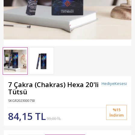
7 Çakra (Chakras) Hexa 20'li
HediyeKesesi
Tütsü
SKGR2023000750
%15
84,15 TL
İndirim
99,00 TL