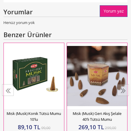
Yorumlar
Yorum yaz
Henüz yorum yok
Benzer Ürünler
Misk (Musk) Konik Tütsü Mumu
Misk (Musk) Geri Akış Şelale
10'lu
40'lı Tütsü Mumu
89,10 TL
269,10 TL
99,00
299,00