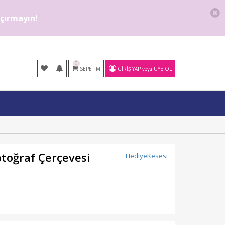
kaçırmayın!
0
SEPETIM
GIRIŞ YAP
veya
ÜYE OL
toğraf Çerçevesi
HediyeKesesi