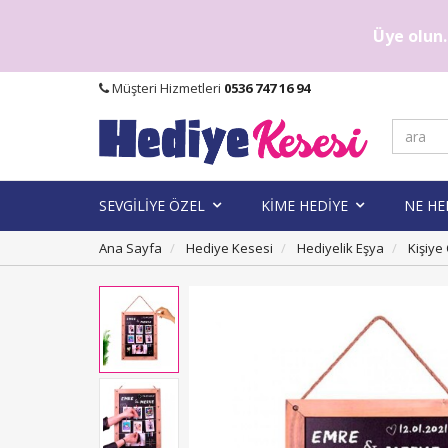
Üye olun..
Müşteri Hizmetleri
0536 747 16 94
SEVGİLİYE ÖZEL
KİME HEDİYE
NE HE
Ana Sayfa
Hediye Kesesi
Hediyelik Eşya
Kişiye