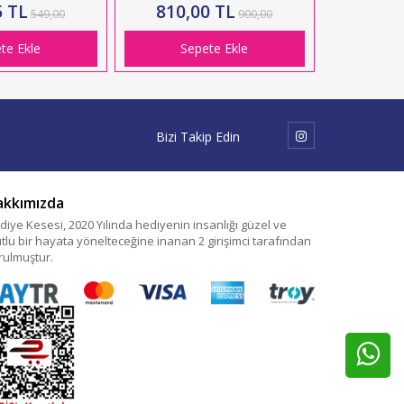
HK2712
5 TL
810,00 TL
549,00
900,00
te Ekle
Sepete Ekle
Bizi Takip Edin
akkımızda
diye Kesesi, 2020 Yılında hediyenin insanlığı güzel ve
tlu bir hayata yönelteceğine inanan 2 girişimci tarafından
rulmuştur.