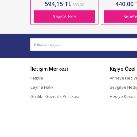
Siyah 3'Lü Paket
BASKI
594,15 TL
440,00 
699,00
Sepete Ekle
Sepete
İletişim Merkezi
Kişiye Özel
İletişim
Anneye Hediy
Cayma Hakkı
Sevgiliye Hedi
Gizlilik - Güvenlik Politikası
Hediye Kesesi