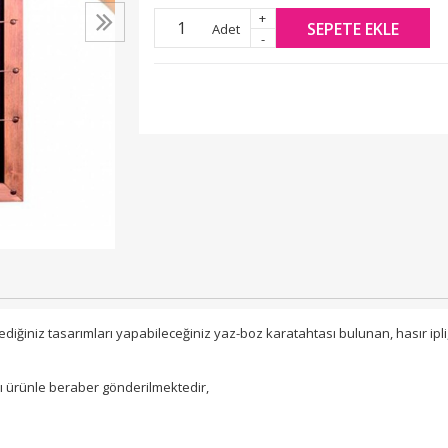
+
SEPETE EKLE
Adet
-
lediğiniz tasarımları yapabileceğiniz yaz-boz karatahtası bulunan, hasır ipl
rı ürünle beraber gönderilmektedir,