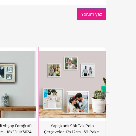
Yorum yaz
Yapışkanlı
Çerçeve 2
719,
Se
li Ahşap Fotoğraflı
Yapışkanlı Sök Tak Pola
e - 18x33 HK5024
Çerçeveler 12x12cm - 5'li Paket