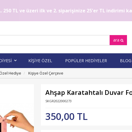
. 250 TL ve üzeri ilk ve 2. siparişinize 25'er TL indirimi 
ara
DİYESİ
KİŞİYE ÖZEL
POPÜLER HEDİYELER
BLOG
 Özel Hediye
Kişiye Özel Çerçeve
Ahşap Karatahtalı Duvar Fo
SKGR2022000273
350,00 TL