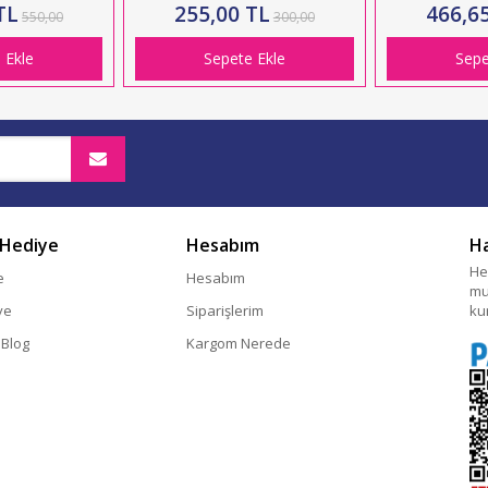
LI)
TL
255,00 TL
466,6
550,00
300,00
 Ekle
Sepete Ekle
Sepe
 Hediye
Hesabım
H
He
e
Hesabım
mu
ye
Siparişlerim
ku
 Blog
Kargom Nerede