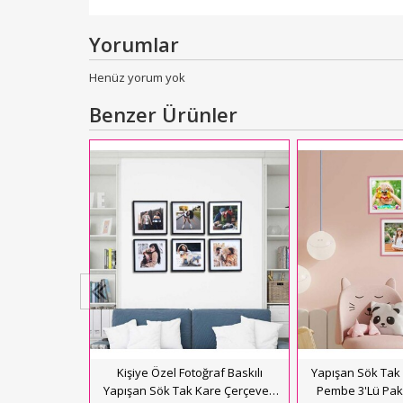
Yorumlar
Henüz yorum yok
Benzer Ürünler
ma Fotoğraf
Beyaz
L
550,00
kle
Kişiye Özel Fotoğraf Baskılı
Yapışan Sök Tak 
Yapışan Sök Tak Kare Çerçeve -
Pembe 3'Lü Pa