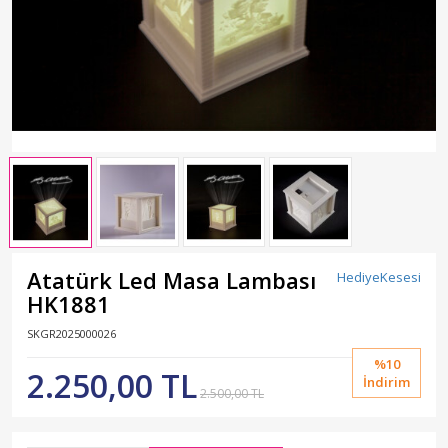
Atatürk Led Masa Lambası
HediyeKesesi
HK1881
SKGR2025000026
%10
2.250,00 TL
İndirim
2.500,00 TL