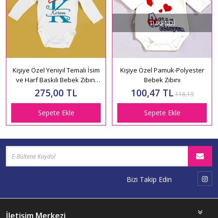
TÜKENDI
Kişiye Özel Yeniyıl Temalı İsim
Kişiye Özel Pamuk-Polyester
ve Harf Baskılı Bebek Zıbını
Bebek Zıbını
HK2416
275,00 TL
100,47 TL
118,19
Sepete Ekle
Sepete Ekle
Bizi Takip Edin
İletişim Merkezi