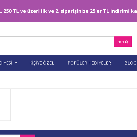
. 250 TL ve üzeri ilk ve 2. siparişinize 25'er TL indirimi 
ara
DİYESİ
KİŞİYE ÖZEL
POPÜLER HEDİYELER
BLOG