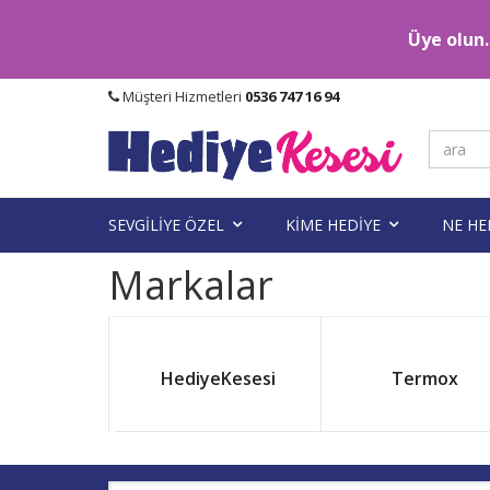
Üye olun..
Müşteri Hizmetleri
0536 747 16 94
SEVGİLİYE ÖZEL
KİME HEDİYE
NE HE
Markalar
HediyeKesesi
Termox