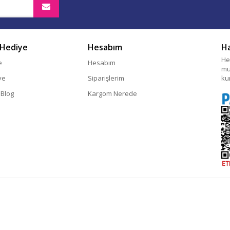
 Hediye
Hesabım
H
He
e
Hesabım
mu
ye
Siparişlerim
ku
 Blog
Kargom Nerede