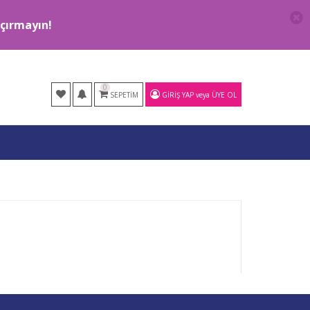
kaçırmayın!
0
SEPETIM
GIRIŞ YAP
veya
ÜYE OL