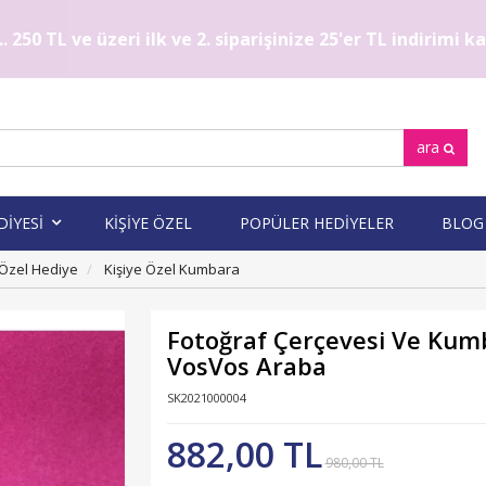
. 250 TL ve üzeri ilk ve 2. siparişinize 25'er TL indirimi 
ara
DİYESİ
KİŞİYE ÖZEL
POPÜLER HEDİYELER
BLOG
 Özel Hediye
Kişiye Özel Kumbara
Fotoğraf Çerçevesi Ve Kum
VosVos Araba
SK2021000004
882,00 TL
980,00 TL