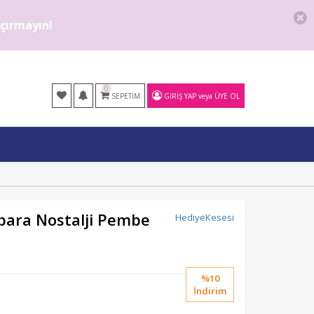
kaçırmayın!
0
SEPETIM
GIRIŞ YAP
veya
ÜYE OL
bara Nostalji Pembe
HediyeKesesi
%10
İndirim