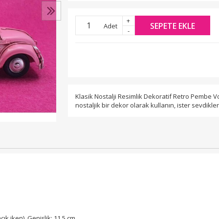
+
SEPETE EKLE
Adet
-
Klasik Nostalji Resimlik Dekoratif Retro Pembe V
nostaljik bir dekor olarak kullanın, ister sevdikle
ık iken), Genişlik: 11,5 cm