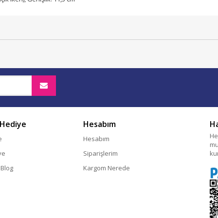
 Hediye
Hesabım
H
He
e
Hesabım
mu
ye
Siparişlerim
ku
 Blog
Kargom Nerede