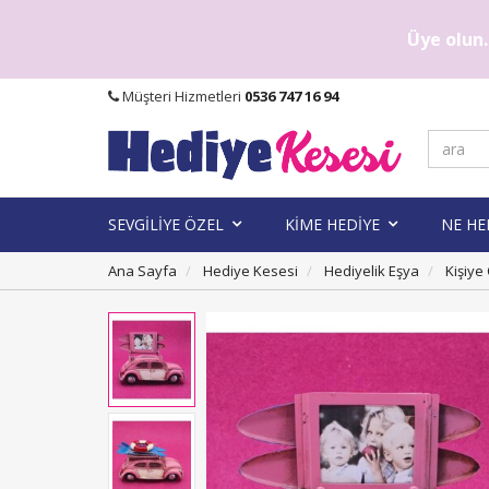
Üye olun..
Müşteri Hizmetleri
0536 747 16 94
SEVGİLİYE ÖZEL
KİME HEDİYE
NE HE
Ana Sayfa
Hediye Kesesi
Hediyelik Eşya
Kişiye