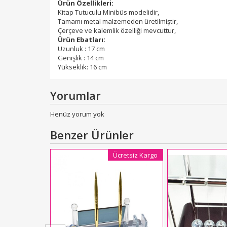
Ürün Özellikleri:
Kitap Tutuculu Minibüs modelidir,
Tamamı metal malzemeden üretilmiştir,
Çerçeve ve kalemlik özelliği mevcuttur,
Ürün Ebatları:
Uzunluk : 17 cm
Genişlik : 14 cm
Yükseklik: 16 cm
Yorumlar
Henüz yorum yok
Benzer Ürünler
Ücretsiz Kargo
i Işıklı Küre
5
L
400,00
kle