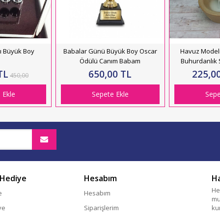
ı Büyük Boy
Babalar Günü Büyük Boy Oscar
Havuz Modeli
Ödülü Canım Babam
Buhurdanlık
TL
650,00 TL
225,0
450,00
 Ekle
Sepete Ekle
Sepe
 Hediye
Hesabım
H
He
e
Hesabım
mu
ye
Siparişlerim
ku