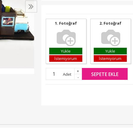
1. Fotoğraf
2. Fotoğraf
Yükle
Yükle
İstemiyorum
İstemiyorum
+
SEPETE EKLE
Adet
-