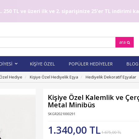
. 250 TL ve üzeri ilk ve 2. siparişinize 25'er TL indirimi 
ara
DİYESİ
KİŞİYE ÖZEL
POPÜLER HEDİYELER
BLOG
 Özel Hediye
Kişiye Özel Hediyelik Eşya
Hediyelik Dekoratif Eşyalar
Kişiye Özel Kalemlik ve Çer
Metal Minibüs
SKGR2021000291
1.340,00 TL
1.675,00 TL