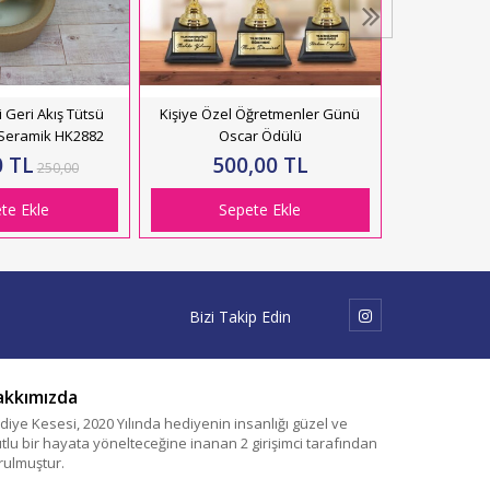
 Geri Akış Tütsü
Kişiye Özel Öğretmenler Günü
 Seramik HK2882
Oscar Ödülü
0 TL
500,00 TL
250,00
te Ekle
Sepete Ekle
Bizi Takip Edin
akkımızda
diye Kesesi, 2020 Yılında hediyenin insanlığı güzel ve
tlu bir hayata yönelteceğine inanan 2 girişimci tarafından
rulmuştur.