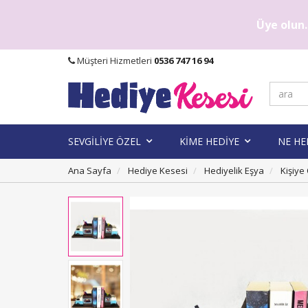
Üye olun..
Müşteri Hizmetleri
0536 747 16 94
SEVGİLİYE ÖZEL
KİME HEDİYE
NE HE
Ana Sayfa
Hediye Kesesi
Hediyelik Eşya
Kişiye