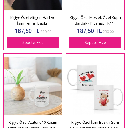
Kişiye Özel Altıgen Harf ve
Kişiye Özel Meslek Özel Kupa
İsim Temalı Baskılı
Bardak - Piyanist HK114
Kupa Bardak HK122
187,50 TL
187,50 TL
250,00
250,00
Sepete Ekle
Sepete Ekle
Kişiye Özel Atatürk 10 Kasım
Kişiye Özel İsim Baskılı Seni
Özel Baskılı Şeffaf Cam Kupa
Çok Seviyorum Kalp ve Ayıcık