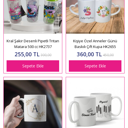
Kral Şakir Desenli Pipetli Tritan
Kişiye Özel Anneler Günü
Matara 500 cc HK2737
Baskılı Çift Kupa HK2655
255,00 TL
360,00 TL
300,00
450,00
Sepete Ekle
Sepete Ekle