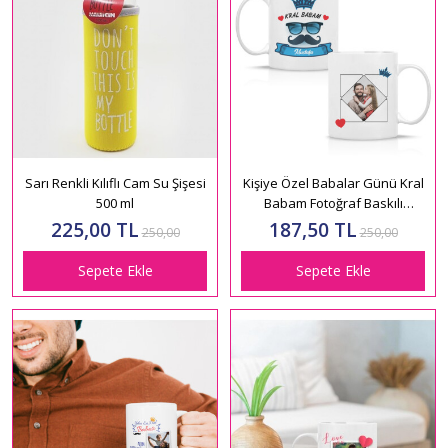
Sarı Renkli Kılıflı Cam Su Şişesi
Kişiye Özel Babalar Günü Kral
500 ml
Babam Fotoğraf Baskılı
Kupa Bardak HK2699
225,00 TL
187,50 TL
250,00
250,00
Sepete Ekle
Sepete Ekle