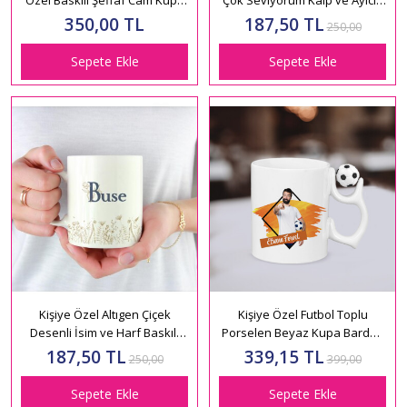
Bardak HK2303
Temalı Sevgili Kupa HK2511
350,00 TL
187,50 TL
250,00
Sepete Ekle
Sepete Ekle
Kişiye Özel Altıgen Çiçek
Kişiye Özel Futbol Toplu
Desenli İsim ve Harf Baskılı
Porselen Beyaz Kupa Bardak
Kupa HK108
HK2587
187,50 TL
339,15 TL
250,00
399,00
Sepete Ekle
Sepete Ekle