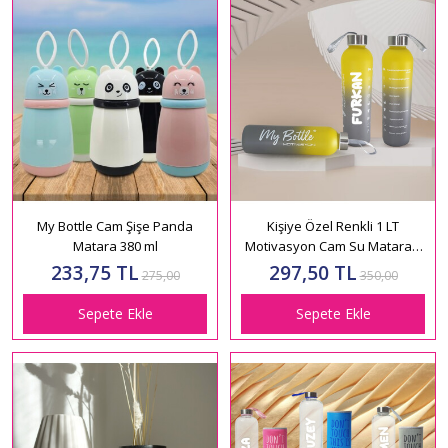
My Bottle Cam Şişe Panda
Kişiye Özel Renkli 1 LT
Matara 380 ml
Motivasyon Cam Su Matarası
HK2705
233,75 TL
297,50 TL
275,00
350,00
Sepete Ekle
Sepete Ekle