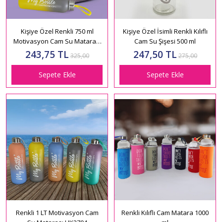
Kişiye Özel Renkli 750 ml
Kişiye Özel İsimli Renkli Kılıflı
Motivasyon Cam Su Matarası
Cam Su Şişesi 500 ml
HK2709
243,75 TL
247,50 TL
325,00
275,00
Sepete Ekle
Sepete Ekle
Renkli 1 LT Motivasyon Cam
Renkli Kılıflı Cam Matara 1000