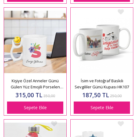
Kişiye Özel Anneler Günü
İsim ve Fotoğraf Baskılı
Gülen Yüz Emojili Porselen
Sevgililer Günü Kupası HK107
Beyaz Kupa Bardak HK2653
315,00 TL
187,50 TL
350,00
250,00
Sepete Ekle
Sepete Ekle