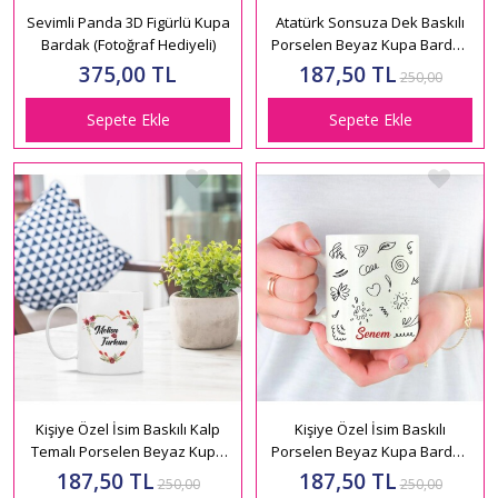
Sevimli Panda 3D Figürlü Kupa
Atatürk Sonsuza Dek Baskılı
Bardak (Fotoğraf Hediyeli)
Porselen Beyaz Kupa Bardak
HK2306
375,00 TL
187,50 TL
250,00
Sepete Ekle
Sepete Ekle
Kişiye Özel İsim Baskılı Kalp
Kişiye Özel İsim Baskılı
Temalı Porselen Beyaz Kupa
Porselen Beyaz Kupa Bardak
Bardak HK2428
HK2351
187,50 TL
187,50 TL
250,00
250,00