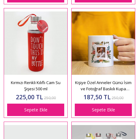
Kırmızı Renkli Kılıflı Cam Su
Kişiye Özel Anneler Günü İsim
Şişesi 500 ml
ve Fotoğraf Baskılı Kupa
Bardak HK2634
225,00 TL
187,50 TL
250,00
250,00
Sepete Ekle
Sepete Ekle