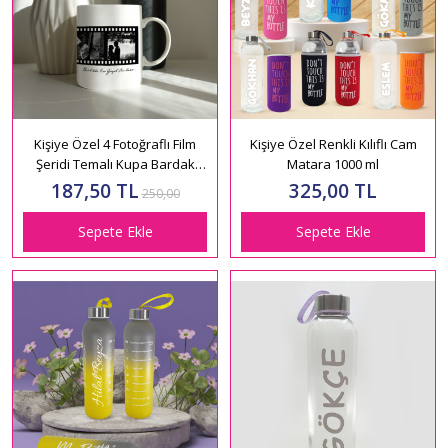
Kişiye Özel 4 Fotoğraflı Film
Kişiye Özel Renkli Kılıflı Cam
Şeridi Temalı Kupa Bardak
Matara 1000 ml
HK5002
187,50 TL
325,00 TL
250,00
Sepete Ekle
Sepete Ekle