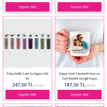
Sepete Ekle
Sepete Ekle
Peluş Kılıflı Cam Su Şişesi 500
Kişiye Özel Tasarımlı Foto ve
ml
İsim Baskılı Sevgili Kupa
HK2505
247,50 TL
187,50 TL
275,00
250,00
Sepete Ekle
Sepete Ekle