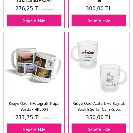
Su Matarası HK2704
ml
276,25 TL
300,00 TL
325,00
Sepete Ekle
Sepete Ekle
Kişiye Özel 8 Fotoğraflı Kupa
Kişiye Özel Atatürk ve Bayrak
Bardak HK5004
Baskılı Şeffaf Cam Kupa
Bardak HK2312
233,75 TL
350,00 TL
275,00
Sepete Ekle
Sepete Ekle