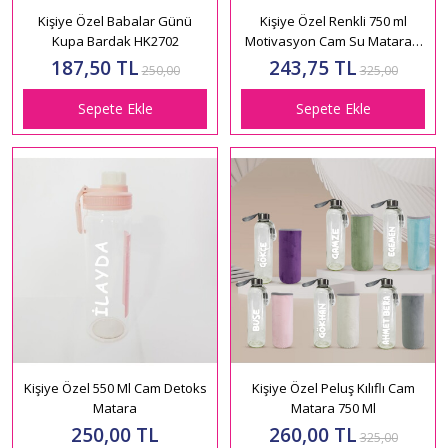
Kişiye Özel Babalar Günü
Kişiye Özel Renkli 750 ml
Kupa Bardak HK2702
Motivasyon Cam Su Matarası
HK2708
187,50 TL
243,75 TL
250,00
325,00
Sepete Ekle
Sepete Ekle
Kişiye Özel 550 Ml Cam Detoks
Kişiye Özel Peluş Kılıflı Cam
Matara
Matara 750 Ml
250,00 TL
260,00 TL
325,00