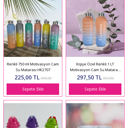
Renkli 750 ml Motivasyon Cam
Kişiye Özel Renkli 1 LT
Su Matarası HK2707
Motivasyon Cam Su Matarası
HK2706
225,00 TL
297,50 TL
300,00
350,00
Sepete Ekle
Sepete Ekle