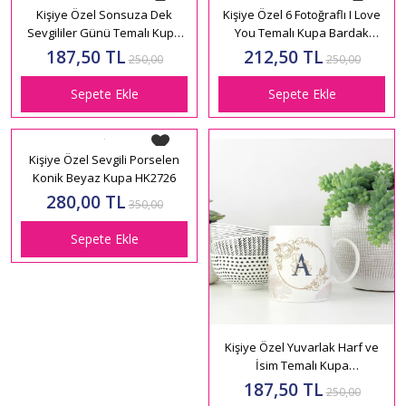
Kişiye Özel Sonsuza Dek
Sevgililer Günü Temalı Kupa
Bardak HK5007
187,50 TL
250,00
Sepete Ekle
Kişiye Özel 6 Fotoğraflı I Love
You Temalı Kupa Bardak
HK5003
212,50 TL
250,00
Sepete Ekle