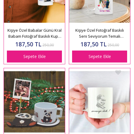
Kişiye Özel Babalar Günü Kral
Kişiye Özel Fotoğraf Baskılı
Babam Fotoğraf Baskılı Kupa
Seni Seviyorum Temalı
Bardak HK2700
Porselen Beyaz Kupa Bardak
187,50 TL
187,50 TL
250,00
250,00
HK2427
Sepete Ekle
Sepete Ekle