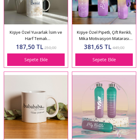
Kişiye Özel Yuvarlak İsim ve
Kişiye Özel Pipetli, Çift Renkli,
Harf Temalı
Mika Motivasyon Matarası
Baskılı Kupa HK111
1 Lt HK2736
187,50 TL
381,65 TL
250,00
449,00
Sepete Ekle
Sepete Ekle