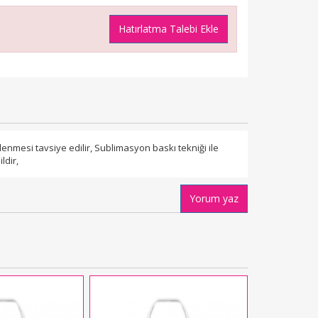
Hatırlatma Talebi Ekle
nmesi tavsiye edilir, Sublimasyon baskı tekniği ile
ldir,
Yorum yaz