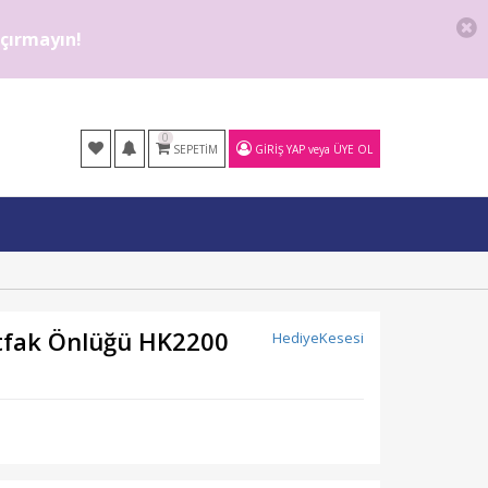
kaçırmayın!
0
SEPETIM
GIRIŞ YAP
veya
ÜYE OL
utfak Önlüğü HK2200
HediyeKesesi