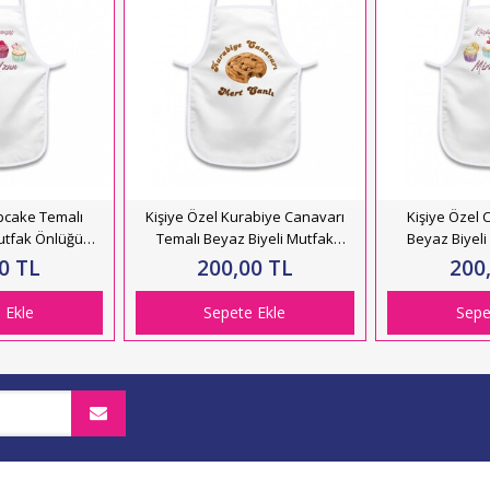
pcake Temalı
Kişiye Özel Kurabiye Canavarı
Kişiye Özel
utfak Önlüğü
Temalı Beyaz Biyeli Mutfak
Beyaz Biyel
194
Önlüğü HK2195
HK
0 TL
200,00 TL
200
 Ekle
Sepete Ekle
Sepe