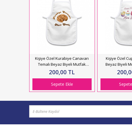
ake Temalı
Kişiye Özel Kurabiye Canavarı
Kişiye Özel Cu
fak Önlüğü
Temalı Beyaz Biyeli Mutfak
Beyaz Biyeli M
4
Önlüğü HK2195
HK2
 TL
200,00 TL
200,0
kle
Sepete Ekle
Sepete