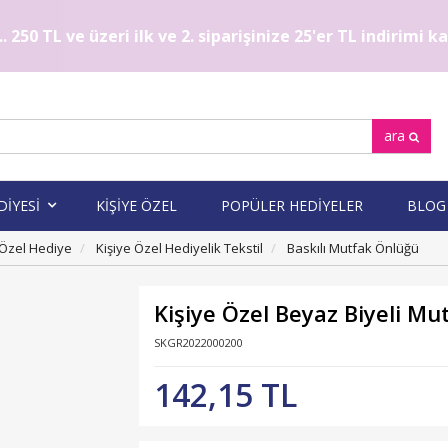
. 250 TL ve üzeri ilk ve 2. siparişinize 25'er TL indirimi 
ara
DİYESİ
KİŞİYE ÖZEL
POPÜLER HEDİYELER
BLOG
 Özel Hediye
Kişiye Özel Hediyelik Tekstil
Baskılı Mutfak Önlüğü
Kişiye Özel Beyaz Biyeli M
SKGR2022000200
142,15 TL