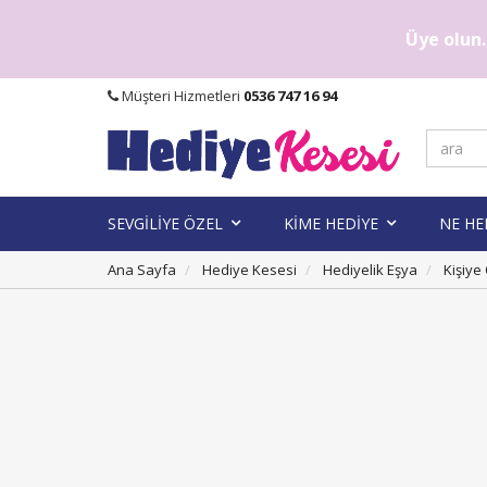
Üye olun..
Müşteri Hizmetleri
0536 747 16 94
SEVGİLİYE ÖZEL
KİME HEDİYE
NE HE
Ana Sayfa
Hediye Kesesi
Hediyelik Eşya
Kişiye