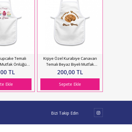
 Cupcake Temalı
Kişiye Özel Kurabiye Canavarı
Kişiye Öz
i Mutfak Önlüğü
Temalı Beyaz Biyeli Mutfak
Beyaz Biy
2194
Önlüğü HK2195
,00 TL
200,00 TL
20
te Ekle
Sepete Ekle
Se
Bizi Takip Edin