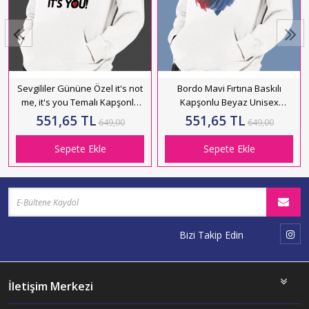
Sevgililer Gününe Özel it's not
Bordo Mavi Fırtına Baskılı
me, it's you Temalı Kapşonlu
Kapşonlu Beyaz Unisex
Beyaz Unisex Sweatshirt
Sweatshirt HK2161
551,65 TL
551,65 TL
649,00
649,00
HK2523
Sepete Ekle
Sepete Ekle
Bizi Takip Edin
İletişim Merkezi