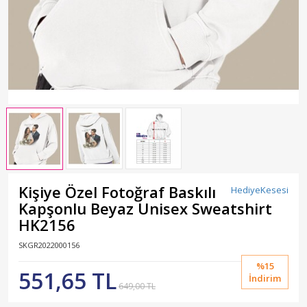
Kişiye Özel Fotoğraf Baskılı
HediyeKesesi
Kapşonlu Beyaz Unisex Sweatshirt
HK2156
SKGR2022000156
%15
551,65 TL
İndirim
649,00 TL