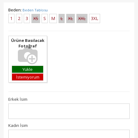
Beden:
Beden Tablosu
1
2
3
XS
S
M
L
XL
XXL
3XL
Ürüne Basılacak
Fotoğraf
Yükle
İstemiyorum
Erkek İsim
Kadın İsim