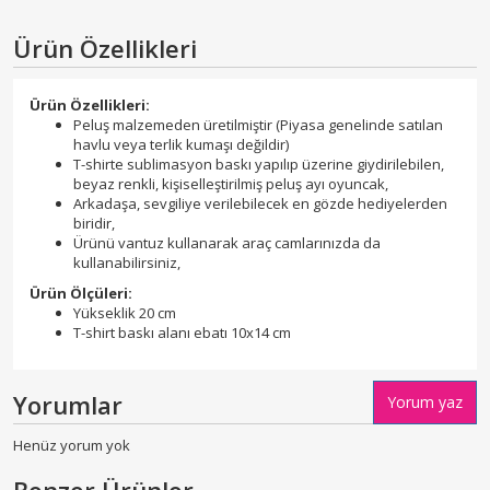
Ürün Özellikleri
Ürün Özellikleri:
Peluş malzemeden üretilmiştir (Piyasa genelinde satılan
havlu veya terlik kumaşı değildir)
T-shirte sublimasyon baskı yapılıp üzerine giydirilebilen,
beyaz renkli, kişiselleştirilmiş peluş ayı oyuncak,
Arkadaşa, sevgiliye verilebilecek en gözde hediyelerden
biridir,
Ürünü vantuz kullanarak araç camlarınızda da
kullanabilirsiniz,
Ürün Ölçüleri:
Yükseklik 20 cm
T-shirt baskı alanı ebatı 10x14 cm
Yorumlar
Yorum yaz
Henüz yorum yok
Benzer Ürünler