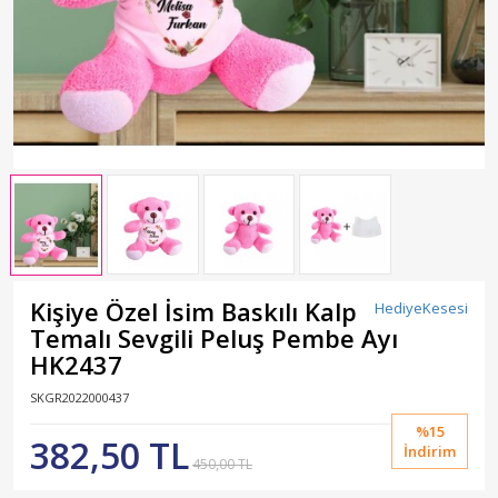
Kişiye Özel İsim Baskılı Kalp
HediyeKesesi
Temalı Sevgili Peluş Pembe Ayı
HK2437
SKGR2022000437
%15
382,50 TL
İndirim
450,00 TL