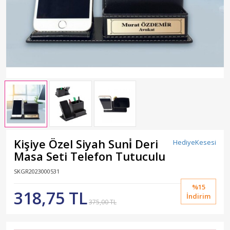
Kişiye Özel Siyah Suni̇ Deri
HediyeKesesi
Masa Seti Telefon Tutuculu
SKGR2023000531
%15
318,75 TL
İndirim
375,00 TL