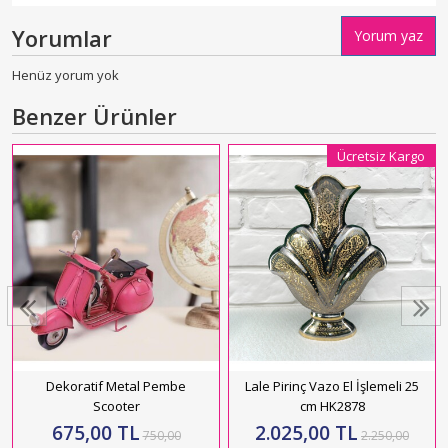
Yorumlar
Yorum yaz
Henüz yorum yok
Benzer Ürünler
Ücretsiz Kargo
Dekoratif Metal Pembe
Lale Pirinç Vazo El İşlemeli 25
Scooter
cm HK2878
675,00 TL
2.025,00 TL
750,00
2.250,00