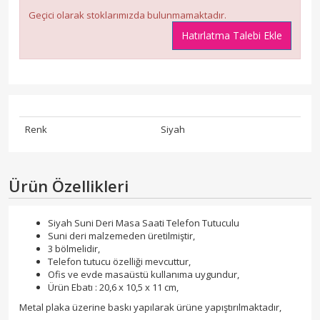
Geçici olarak stoklarımızda bulunmamaktadır.
Hatırlatma Talebi Ekle
Renk
Siyah
Ürün Özellikleri
Siyah Suni Deri Masa Saati Telefon Tutuculu
Suni deri malzemeden üretilmiştir,
3 bölmelidir,
Telefon tutucu özelliği mevcuttur,
Ofis ve evde masaüstü kullanıma uygundur,
Ürün Ebatı : 20,6 x 10,5 x 11 cm,
Metal plaka üzerine baskı yapılarak ürüne yapıştırılmaktadır,