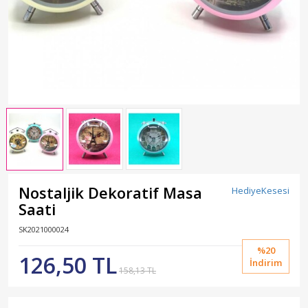
Nostaljik Dekoratif Masa
HediyeKesesi
Saati
SK2021000024
%20
126,50 TL
İndirim
158,13 TL