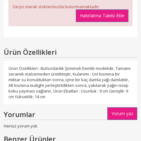
Geçici olarak stoklarımızda bulunmamaktadır.
Hatırlatma Talebi Ekle
Ürün Özellikleri
Ürün Özellikleri : Buhurdanlık Şömineli Demlik modelidir, Tamamı
seramik malzemeden üretilmiştir, Kulanımı : Üst kısmına bir
miktar su konulduktan sonra, içine bir kaç damla yağı damlatılır,
Alt kısmına tealight yerleştirildikten sonra, yakılarak yağın ısınıp
koku yayması sağlanır, Ürün Ebatları : Uzunluk : 9 cm Genişlik: 9
cm Yükseklik: 14 cm
Yorumlar
Yorum yaz
Henüz yorum yok
Benzer Ürünler