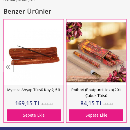
Benzer Ürünler
Mystica Ahşap Tütsü Kayığı 5'li
Potbori (Poutpurri Hexa) 20'li
Çubuk Tütsü
169,15 TL
84,15 TL
199,00
99,00
Sepete Ekle
Sepete Ekle