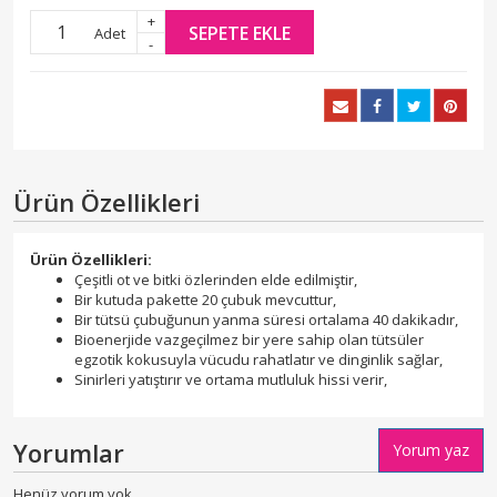
+
SEPETE EKLE
Adet
-
Ürün Özellikleri
Ürün Özellikleri:
Çeşitli ot ve bitki özlerinden elde edilmiştir,
Bir kutuda pakette 20 çubuk mevcuttur,
Bir tütsü çubuğunun yanma süresi ortalama 40 dakikadır,
Bioenerjide vazgeçilmez bir yere sahip olan tütsüler
egzotik kokusuyla vücudu rahatlatır ve dinginlik sağlar,
Sinirleri yatıştırır ve ortama mutluluk hissi verir,
Yorumlar
Yorum yaz
Henüz yorum yok