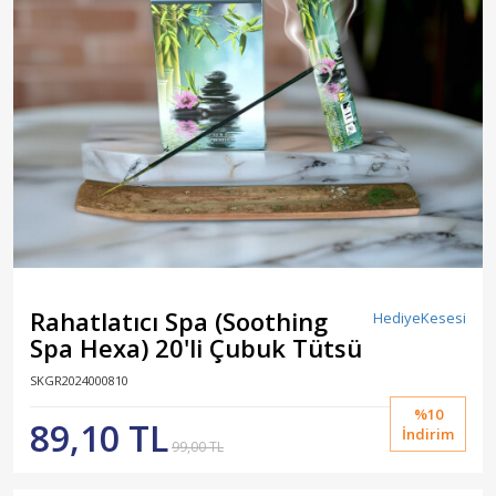
Rahatlatıcı Spa (Soothing
HediyeKesesi
Spa Hexa) 20'li Çubuk Tütsü
SKGR2024000810
%10
89,10 TL
İndirim
99,00 TL