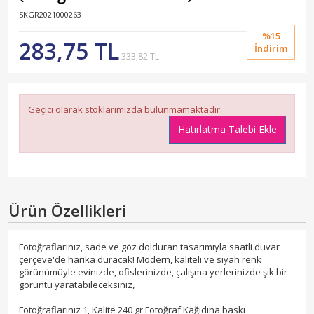
SKGR2021000263
%15
283,75 TL
İndirim
333,82 TL
Geçici olarak stoklarımızda bulunmamaktadır.
Hatırlatma Talebi Ekle
Ürün Özellikleri
Fotoğraflarınız, sade ve göz dolduran tasarımıyla saatli duvar
çerçeve'de harika duracak! Modern, kaliteli ve siyah renk
görünümüyle evinizde, ofislerinizde, çalışma yerlerinizde şık bir
görüntü yaratabileceksiniz,
Fotoğraflarınız 1, Kalite 240 gr Fotoğraf Kağıdına baskı