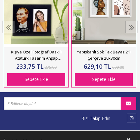
Kişiye Özel Fotoğraf Baskılı
Yapışkanlı Sök Tak Beyaz 2'li
Atatürk Tasarım Ahşap
Çerçeve 20x30cm
Çerçeve Arkadaşa Hediye
233,75 TL
629,10 TL
275,00
699,00
Sepete Ekle
Sepete Ekle
Bizi Takip Edin