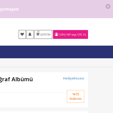
kaçırmayın!
0
SEPETIM
GIRIŞ YAP
veya
ÜYE OL
oğraf Albümü
HediyeKesesi
%15
İndirim