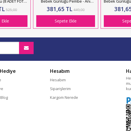
lu (8 ADET FOTO
Bebek Günlüğü Pembe - Anı
Bebek Günlüğü 
LI)
Defteri 20x23 cm
20
TL
381,65 TL
381,6
525,00
449,00
 Ekle
Sepete Ekle
Sepe
 Hediye
Hesabım
H
He
e
Hesabım
mu
ye
Siparişlerim
ku
 Blog
Kargom Nerede