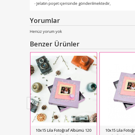
- Jelatin poşet içerisinde gönderilmektedir,
Yorumlar
Henüz yorum yok
Benzer Ürünler
to Hediyeli
ğraf Albümü -
e ve Mavi
L
900,00
kle
10x15 Lila Fotoğraf Albümü 120
10x15 Lila Fotoğ