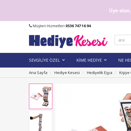
Üye olun..
Müşteri Hizmetleri
0536 747 16 94
SEVGİLİYE ÖZEL
KİME HEDİYE
NE HE
Ana Sayfa
Hediye Kesesi
Hediyelik Eşya
Kişiye