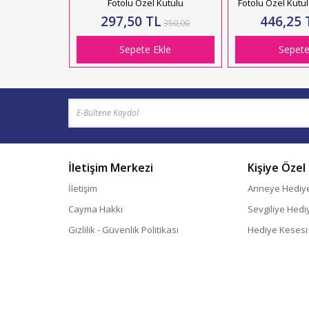
Fotolu Özel Kutulu
Fotolu Özel Kutu
BASKI
297,50 TL
446,25 
350,00
Sepete Ekle
Sepete
İletişim Merkezi
Kişiye Özel
İletişim
Anneye Hediy
Cayma Hakkı
Sevgiliye Hedi
Gizlilik - Güvenlik Politikası
Hediye Kesesi