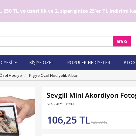
. 250 TL ve üzeri ilk ve 2. siparişinize 25'er TL indirimi 
ara
DİYESİ
KİŞİYE ÖZEL
POPÜLER HEDİYELER
BLOG
 Özel Hediye
Kişiye Özel Hediyelik Albüm
Sevgili Mini Akordiyon Fot
SKGR2021000298
106,25 TL
125,00 TL