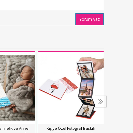
Yorum yaz
10x15 Lila 
Fotolu Öze
FOT
616,
Se
Hamilelik ve Anne
Kişiye Özel Fotoğraf Baskılı