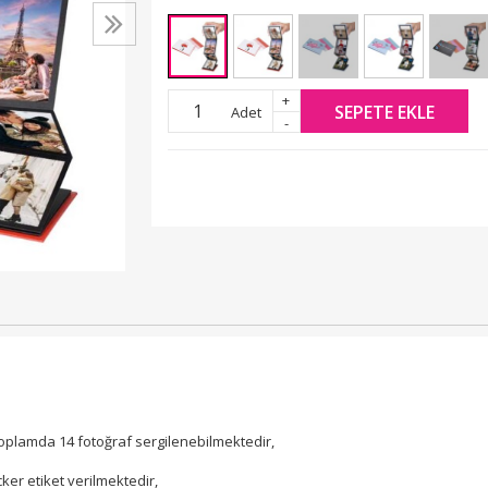
+
SEPETE EKLE
Adet
-
toplamda 14 fotoğraf sergilenebilmektedir,
cker etiket verilmektedir,