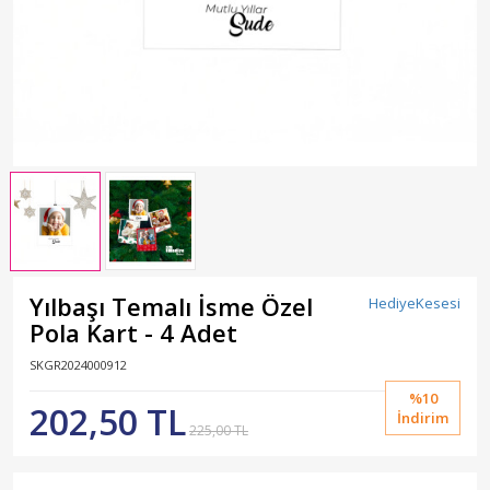
Yılbaşı Temalı İsme Özel
HediyeKesesi
Pola Kart - 4 Adet
SKGR2024000912
%10
202,50 TL
İndirim
225,00 TL