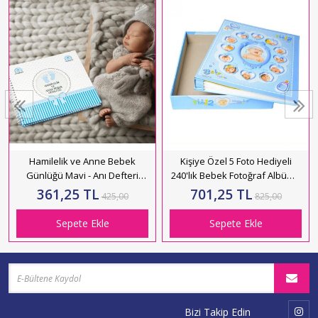
Hamilelik ve Anne Bebek
Kişiye Özel 5 Foto Hediyeli
Günlüğü Mavi - Anı Defteri
240'lık Bebek Fotoğraf Albümü
20x23 cm
- 10X15 cm - Pembe Ve Mavi
361,25 TL
701,25 TL
425,00
825,00
Sepete Ekle
Sepete Ekle
Bizi Takip Edin