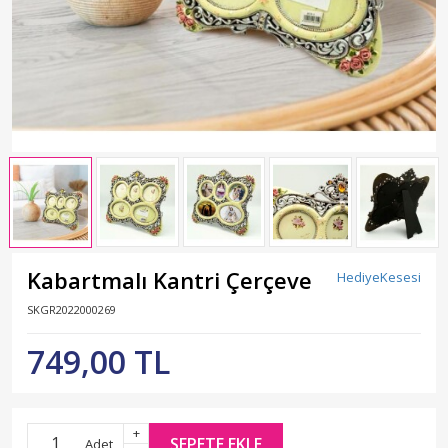
Kabartmalı Kantri Çerçeve
HediyeKesesi
SKGR2022000269
749,00 TL
+
SEPETE EKLE
Adet