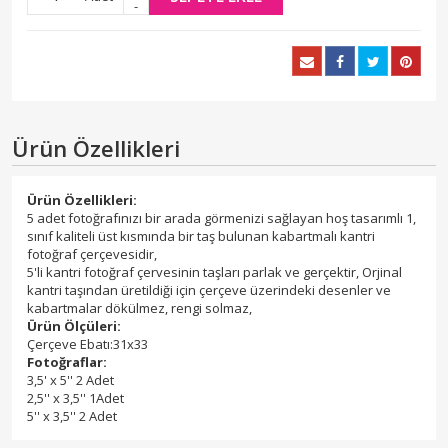
-
Ürün Özellikleri
Ürün Özellikleri:
5 adet fotoğrafınızı bir arada görmenizi sağlayan hoş tasarımlı 1,
sınıf kaliteli üst kısmında bir taş bulunan kabartmalı kantri
fotoğraf çerçevesidir,
5'li kantri fotoğraf çervesinin taşları parlak ve gerçektir, Orjinal
kantri taşından üretildiği için çerçeve üzerindeki desenler ve
kabartmalar dökülmez, rengi solmaz,
Ürün Ölçüleri:
Çerçeve Ebatı:31x33
Fotoğraflar:
3,5' x 5'' 2 Adet
2,5'' x 3,5'' 1Adet
5'' x 3,5'' 2 Adet