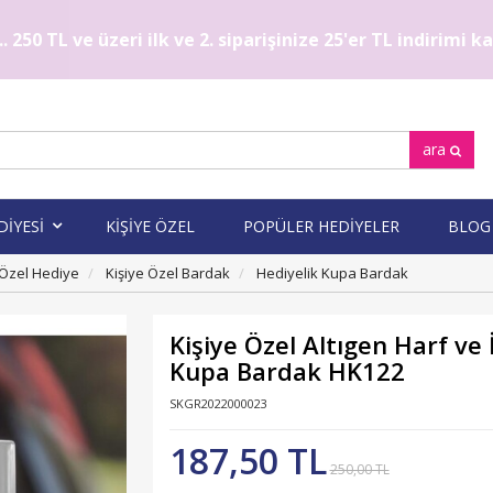
. 250 TL ve üzeri ilk ve 2. siparişinize 25'er TL indirimi 
ara
DİYESİ
KİŞİYE ÖZEL
POPÜLER HEDİYELER
BLOG
 Özel Hediye
Kişiye Özel Bardak
Hediyelik Kupa Bardak
Kişiye Özel Altıgen Harf ve 
Kupa Bardak HK122
SKGR2022000023
187,50 TL
250,00 TL