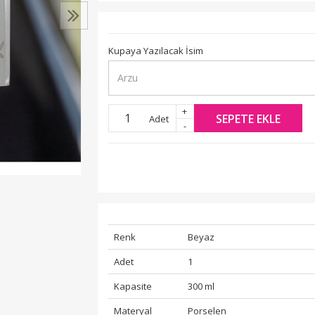
Kupaya Yazılacak İsim
+
SEPETE EKLE
Adet
-
Renk
Beyaz
Adet
1
Kapasite
300 ml
Materyal
Porselen