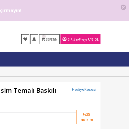
kaçırmayın!
0
SEPETIM
GIRIŞ YAP
veya
ÜYE OL
İsim Temalı Baskılı
HediyeKesesi
%25
İndirim