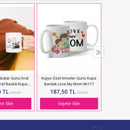
Kişiye Özel 
Cam Şeffaf 
297,
Se
abalar Günü Kral
Kişiye Özel Anneler Günü Kupa
af Baskılı Kupa
Bardak Love My Mom HK117
k HK2700
0 TL
187,50 TL
250,00
250,00
te Ekle
Sepete Ekle