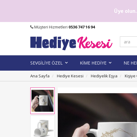
Üye olun..
Müşteri Hizmetleri
0536 747 16 94
SEVGİLİYE ÖZEL
KİME HEDİYE
NE HE
Ana Sayfa
Hediye Kesesi
Hediyelik Eşya
Kişiye