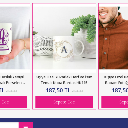
Baskılı Yeniyıl
Kişiye Özel Yuvarlak Harf ve İsim
Kişiye Özel B
alı Porselen
Temalı Kupa Bardak HK115
Babam Fotoğr
ardak HK2424
Barda
TL
187,50 TL
187,5
250,00
250,00
 Ekle
Sepete Ekle
Sepe