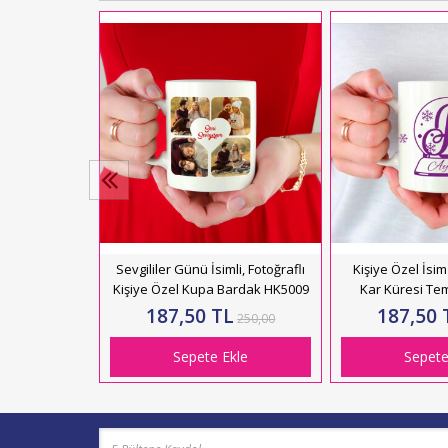
Gözlüklü Kedi
Konik Beyaz
729
L
350,00
kle
Sevgililer Günü İsimli, Fotoğraflı
Kişiye Özel İsim 
Kişiye Özel Kupa Bardak HK5009
Kar Küresi Tem
Beyaz Kupa B
187,50 TL
187,50 
250,00
Sepete Ekle
Sepete