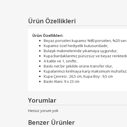
Ürün Özellikleri
Ürün Özellikleri:
Beyaz porselen kupamız %80 porselen, %20 sera
Kupamız özel hediyelik kutusundadır,
Bulaşık makinelerinde yıkamaya uygundur,
Kupa Bardaklarımız pürüzsüz ve beyaz renktedi
A kalite ve 1, sınıftır,
Baskı net bir şekilde ürüne transfer olur,
Kupalarımızı kırılmaya karşı maksimum muhafaza
Kupa Çevresi : 26,5 cm, Kupa Boy : 9,5 cm
Baskı Alanı: 9 x 23 cm
Yorumlar
Henüz yorum yok
Benzer Ürünler