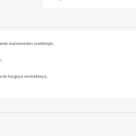
mik malzemeden üretilmiştir,
r,
 ile kargoya vermekteyiz,