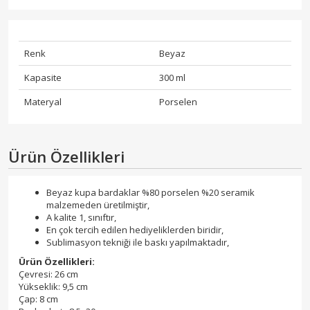
Renk
Beyaz
Kapasite
300 ml
Materyal
Porselen
Ürün Özellikleri
Beyaz kupa bardaklar %80 porselen %20 seramik
malzemeden üretilmiştir,
A kalite 1, sınıftır,
En çok tercih edilen hediyeliklerden biridir,
Sublimasyon tekniği ile baskı yapılmaktadır,
Ürün Özellikleri:
Çevresi: 26 cm
Yükseklik: 9,5 cm
Çap: 8 cm