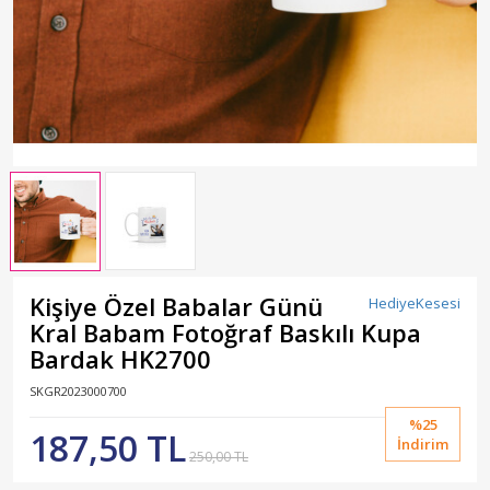
Kişiye Özel Babalar Günü
HediyeKesesi
Kral Babam Fotoğraf Baskılı Kupa
Bardak HK2700
SKGR2023000700
%25
187,50 TL
İndirim
250,00 TL