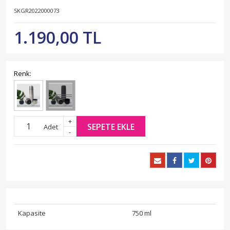
SKGR2022000073
1.190,00 TL
Renk:
+
SEPETE EKLE
Adet
-
Kapasite
750 ml