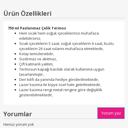
Ürün Özellikleri
750 ml Paslanmaz Çelik Termos
Hem sıcak hem soğuk içeceklerinizi muhafaza
edebilirsiniz,
Sıcak içeceklerin 5 saat, soğuk içeceklerin 6 saat, buzlu
içeceklerin 26 saat ısılarını muhafaza etmektedir,
Kolay temizlenebilir,
Sızdırmaz ve akıtmaz,
Çift katmanlı yalıtım,
Termosun kapağı bardak olarak kullanıma uygun
tasarlanmıştır,
Deri kılıfı da yanında hediye gönderilmektedir,
Lazer kazıma ile kişiye özel hale getirilmektedir,
Lazer kazıma rengi metal rengine göre değişiklik
gösterebilmektedir,
Yorumlar
Yorum yaz
Henüz yorum yok