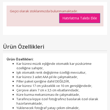
Geçici olarak stoklarımızda bulunmamaktadır.
Hatırlatma Talebi Ekle
Ürün Özellikleri
Ürün Özellikleri:
Kar küresi müzik eşliğinde otomatik kar püskürtme
özelliğine sahiptir,
Işık otomatik renk değiştirme özelliği mevcuttur,
Kar küresi 3 adet AAA pil ile çalışmaktadır,
Piller paket içeriğine dahil DEĞİLDİR,
Kar küresi 17 cm yükseklik ve 10 cm genişliğindedir,
Çerçeve alanı 7 cm x 3,5 cm ebatlarındadır,
Küre kurma mekanizması ile çalışmaktadır,
Tarafınıza kişiye özel fotoğrafınız basılarak özel olarak
hazırlanmaktadır,
Yüklenecek fotoğraf yatay çekim olmalıdır,