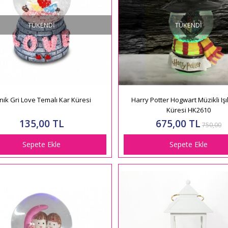
TÜKENDI
TÜKENDI
nik Gri Love Temalı Kar Küresi
Harry Potter Hogwart Müzikli Işı
Küresi HK2610
135,00 TL
675,00 TL
750,00
Sepete Ekle
Sepete Ekle