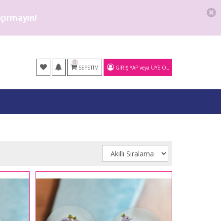
kaçırmayın!
0
SEPETIM
GIRIŞ YAP
veya
ÜYE OL