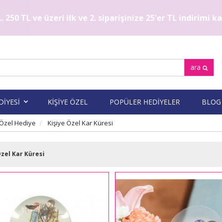
. 250 TL ve üzeri ilk ve 2. siparişinize 25'er TL indirimi 
ara
DİYESİ
KİŞİYE ÖZEL
POPÜLER HEDİYELER
BLOG
 Özel Hediye
Kişiye Özel Kar Küresi
Özel Kar Küresi