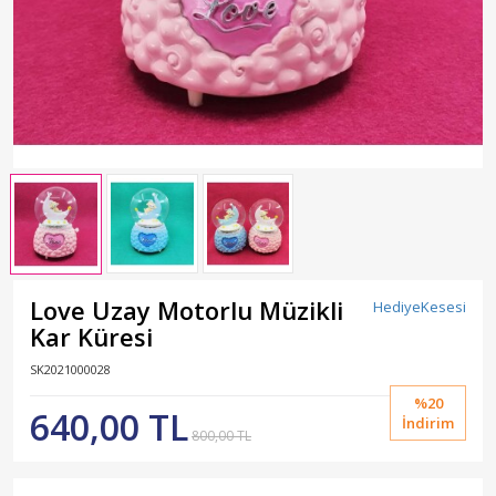
Love Uzay Motorlu Müzikli
HediyeKesesi
Kar Küresi
SK2021000028
%20
640,00 TL
İndirim
800,00 TL