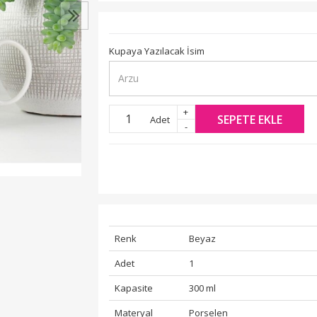
Kupaya Yazılacak İsim
+
SEPETE EKLE
Adet
-
Renk
Beyaz
Adet
1
Kapasite
300 ml
Materyal
Porselen