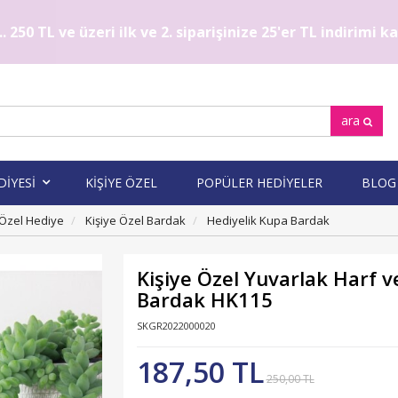
. 250 TL ve üzeri ilk ve 2. siparişinize 25'er TL indirimi 
ara
DİYESİ
KİŞİYE ÖZEL
POPÜLER HEDİYELER
BLOG
 Özel Hediye
Kişiye Özel Bardak
Hediyelik Kupa Bardak
Kişiye Özel Yuvarlak Harf 
Bardak HK115
SKGR2022000020
187,50 TL
250,00 TL