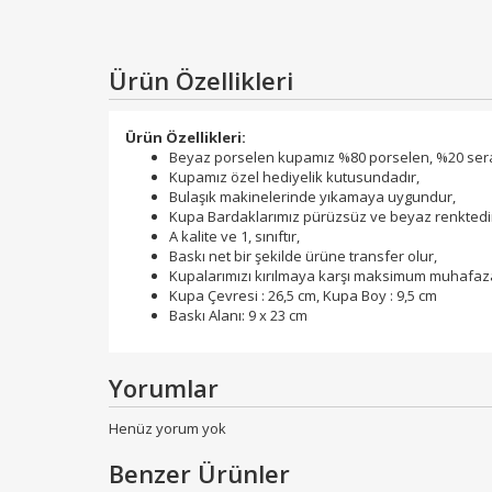
Ürün Özellikleri
Ürün Özellikleri:
Beyaz porselen kupamız %80 porselen, %20 sera
Kupamız özel hediyelik kutusundadır,
Bulaşık makinelerinde yıkamaya uygundur,
Kupa Bardaklarımız pürüzsüz ve beyaz renktedi
A kalite ve 1, sınıftır,
Baskı net bir şekilde ürüne transfer olur,
Kupalarımızı kırılmaya karşı maksimum muhafaza
Kupa Çevresi : 26,5 cm, Kupa Boy : 9,5 cm
Baskı Alanı: 9 x 23 cm
Yorumlar
Henüz yorum yok
Benzer Ürünler