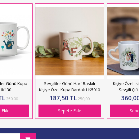
eler Günü Kupa
Sevgililer Günü Harf Baskılı
Kişiye Özel İs
 HK130
Kişiye Özel Kupa Bardak HK5010
Sevgili Çi
TL
187,50 TL
360,0
250,00
250,00
 Ekle
Sepete Ekle
Sepe