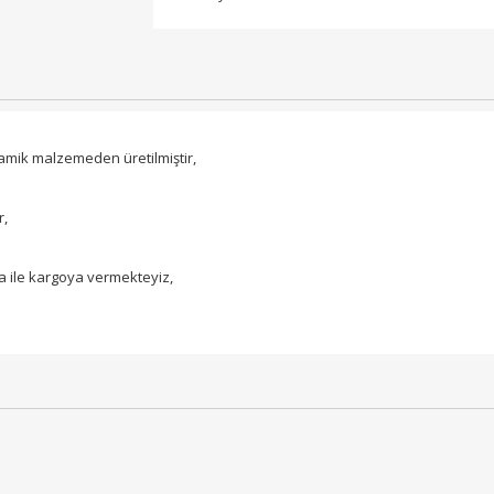
mik malzemeden üretilmiştir,
r,
 ile kargoya vermekteyiz,