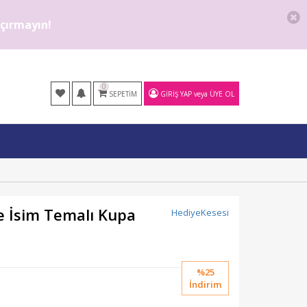
kaçırmayın!
0
SEPETIM
GIRIŞ YAP
veya
ÜYE OL
ve İsim Temalı Kupa
HediyeKesesi
%25
İndirim