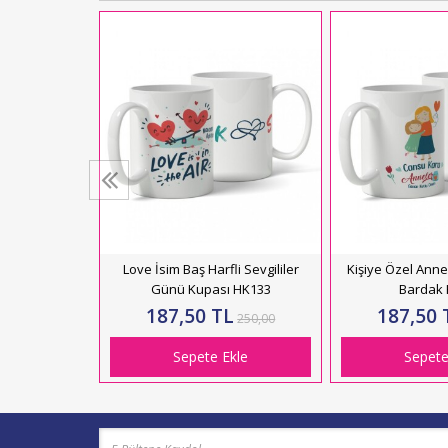
f Baskılı Seni
ı Porselen
dak HK2427
L
250,00
kle
Love İsim Baş Harfli Sevgililer
Kişiye Özel Ann
Günü Kupası HK133
Bardak
187,50 TL
187,50 
250,00
Sepete Ekle
Sepete