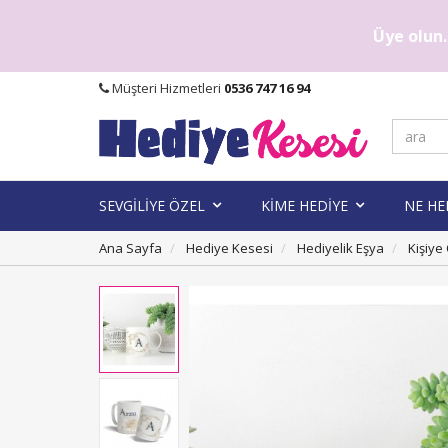
Üye olun..
Müşteri Hizmetleri
0536 747 16 94
SEVGİLİYE ÖZEL
KİME HEDİYE
NE HE
Ana Sayfa
Hediye Kesesi
Hediyelik Eşya
Kişiye