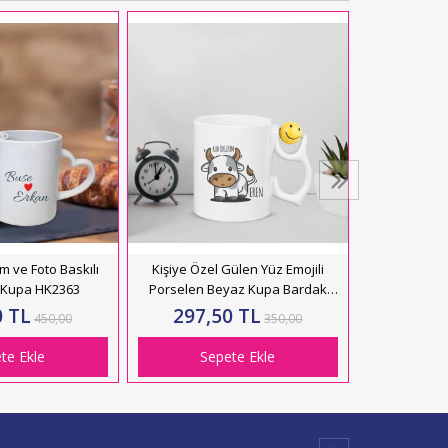
Kişiye Özel
- 
187,
Se
im ve Foto Baskılı
Kişiye Özel Gülen Yüz Emojili
ft Kupa HK2363
Porselen Beyaz Kupa Bardak
HK2588
0 TL
297,50 TL
450,00
350,00
te Ekle
Sepete Ekle