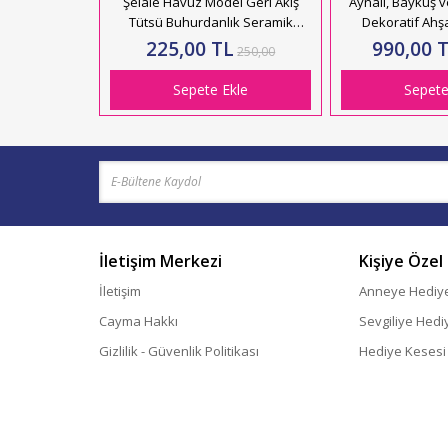
Şelale Havuz Model Geri Akış
Aynalı, Baykuş v
Tütsü Buhurdanlık Seramik
Dekoratif Ah
HK2880
Kutusu 
225,00 TL
990,00 
250,00
Sepete Ekle
Sepete
İletişim Merkezi
Kişiye Özel
İletişim
Anneye Hediy
Cayma Hakkı
Sevgiliye Hedi
Gizlilik - Güvenlik Politikası
Hediye Kesesi