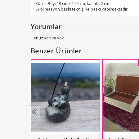
Küçük Boy: 19 cm x 24,5 cm, kalınlık 2 cm
Sublimasyon baskı tekniği ile baskı yapılmaktadır,
Yorumlar
Henüz yorum yok
Benzer Ürünler
cretsiz Kargo
ksim Tramvay
y
1.000,00
kle