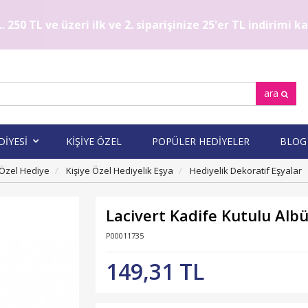
. 250 TL ve üzeri ilk ve 2. siparişinize 25'er TL indirimi 
ara
DİYESİ
KİŞİYE ÖZEL
POPÜLER HEDİYELER
BLOG
 Özel Hediye
Kişiye Özel Hediyelik Eşya
Hediyelik Dekoratif Eşyalar
Lacivert Kadife Kutulu Al
P00011735
149,31 TL