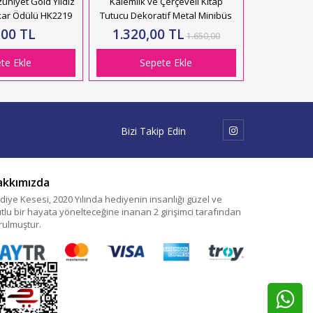
uniyet Gold Yıldız
Kalemlik ve Çerçeveli Kitap
kar Ödülü HK2219
Tutucu Dekoratif Metal Minibüs
,00 TL
1.320,00 TL
1.650,00
te Ekle
Sepete Ekle
Bizi Takip Edin
akkımızda
diye Kesesi, 2020 Yılında hediyenin insanlığı güzel ve
tlu bir hayata yönelteceğine inanan 2 girişimci tarafından
rulmuştur.