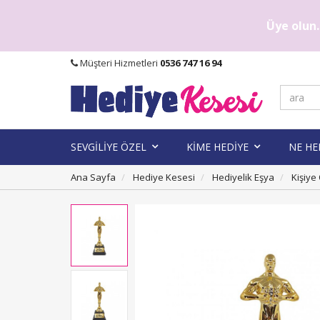
Üye olun..
Müşteri Hizmetleri
0536 747 16 94
SEVGİLİYE ÖZEL
KİME HEDİYE
NE HE
Ana Sayfa
Hediye Kesesi
Hediyelik Eşya
Kişiye