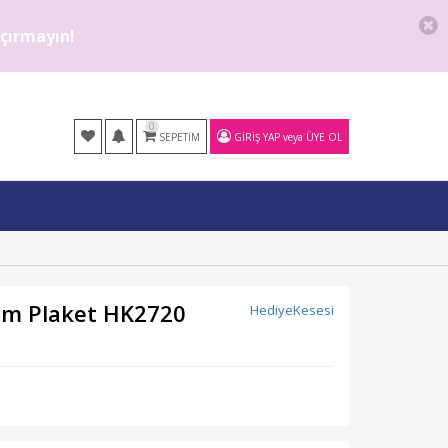
kaçırmayın!
0
SEPETIM
GIRIŞ YAP
veya
ÜYE OL
büm Plaket HK2720
HediyeKesesi