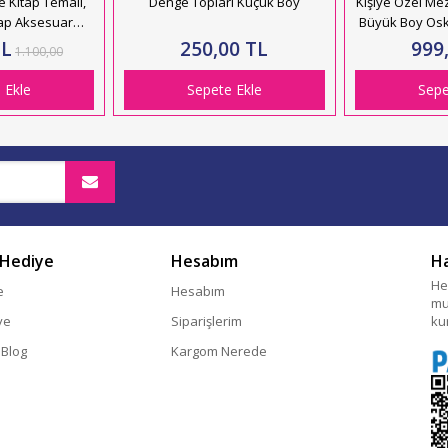
e Kitap Temalı,
Denge Topları Küçük Boy
Kişiye Özel Mez
şap Aksesuar
Büyük Boy Os
HK2895
TL
250,00 TL
999
1.100,00
 Ekle
Sepete Ekle
Sepe
 Hediye
Hesabım
H
He
e
Hesabım
mu
ye
Siparişlerim
ku
 Blog
Kargom Nerede