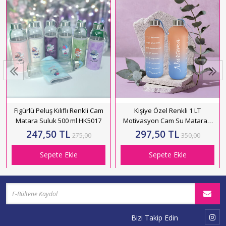
Figürlü Peluş Kılıflı Renkli Cam
Kişiye Özel Renkli 1 LT
Matara Suluk 500 ml HK5017
Motivasyon Cam Su Matarası
HK2706
247,50 TL
297,50 TL
275,00
350,00
Sepete Ekle
Sepete Ekle
Bizi Takip Edin