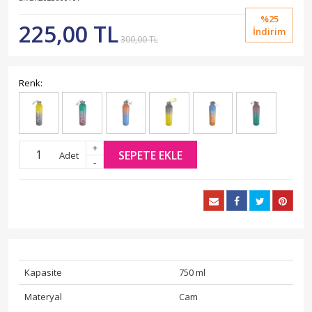
%25
225,00 TL
İndirim
300,00 TL
Renk:
+
SEPETE EKLE
Adet
-
Kapasite
750 ml
Materyal
Cam