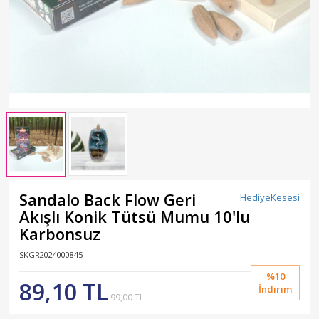
Sandalo Back Flow Geri
HediyeKesesi
Akışlı Konik Tütsü Mumu 10'lu
Karbonsuz
SKGR2024000845
%10
89,10 TL
İndirim
99,00 TL