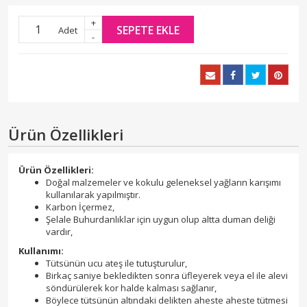
+
SEPETE EKLE
Adet
-
Ürün Özellikleri
Ürün Özellikleri:
Doğal malzemeler ve kokulu geleneksel yağların karışımı
kullanılarak yapılmıştır.
Karbon İçermez,
Şelale Buhurdanlıklar için uygun olup altta duman deliği
vardır,
Kullanımı:
Tütsünün ucu ateş ile tutuşturulur,
Birkaç saniye bekledikten sonra üfleyerek veya el ile alevi
söndürülerek kor halde kalması sağlanır,
Böylece tütsünün altındaki delikten aheste aheste tütmesi