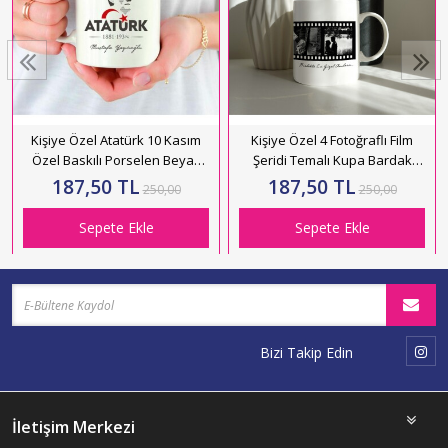
Kişiye Özel Atatürk 10 Kasım
Kişiye Özel 4 Fotoğraflı Film
Özel Baskılı Porselen Beyaz
Şeridi Temalı Kupa Bardak
Kupa Bardak HK2304
HK5002
187,50 TL
187,50 TL
250,00
250,00
Sepete Ekle
Sepete Ekle
Bizi Takip Edin
İletişim Merkezi