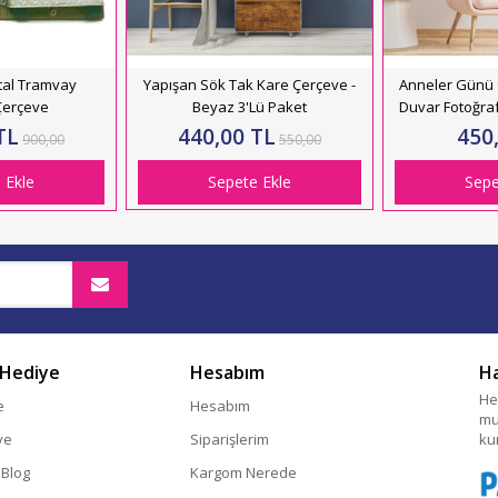
tal Tramvay
Yapışan Sök Tak Kare Çerçeve -
Anneler Günü 
Çerçeve
Beyaz 3'Lü Paket
Duvar Fotoğra
(4 ADET FOTO
TL
440,00 TL
450
900,00
550,00
 Ekle
Sepete Ekle
Sepe
 Hediye
Hesabım
H
He
e
Hesabım
mu
ye
Siparişlerim
ku
 Blog
Kargom Nerede