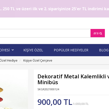
. 250 TL ve üzeri ilk ve 2. siparişinize 25'er TL indirimi 
ara
DİYESİ
KİŞİYE ÖZEL
POPÜLER HEDİYELER
BLOG
 Özel Hediye
Kişiye Özel Çerçeve
Dekoratif Metal Kalemlikli 
Minibüs
SKGR2021000124
900,00 TL
1.000,00 TL