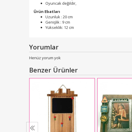
Oyuncak değildir,
Ürün Ebatları
Uzunluk : 20 cm
Genişlik : 9 cm
Yükseklik: 12 cm
Yorumlar
Henüz yorum yok
Benzer Ürünler
af Çerçeve
L
450,00
kle