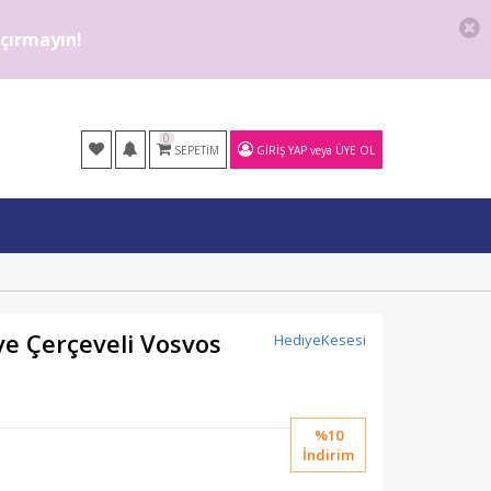
kaçırmayın!
0
SEPETIM
GIRIŞ YAP
veya
ÜYE OL
ve Çerçeveli Vosvos
HediyeKesesi
%10
İndirim