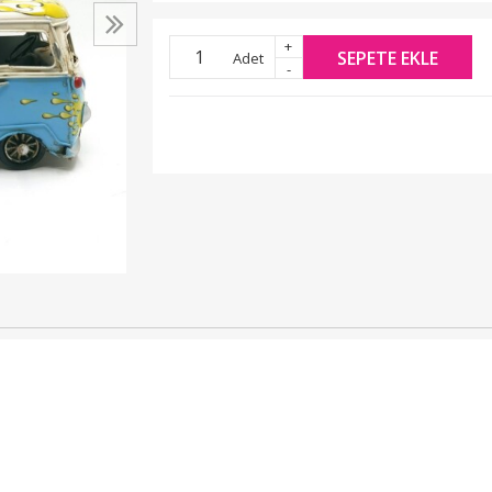
+
SEPETE EKLE
Adet
-