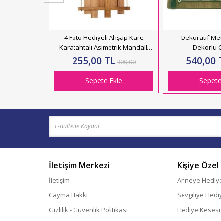
4 Foto Hediyeli Ahşap Kare
Dekoratif Me
Karatahtalı Asimetrik Mandallı
Dekorlu 
Çerçeve 23x54
255,00 TL
540,00 
300,00
Sepete Ekle
Sepete
İletişim Merkezi
Kişiye Özel
İletişim
Anneye Hediy
Cayma Hakkı
Sevgiliye Hedi
Gizlilik - Güvenlik Politikası
Hediye Kesesi