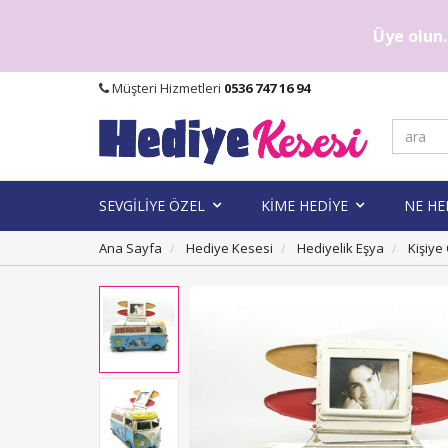
Üye olun..
Müşteri Hizmetleri
0536 747 16 94
SEVGİLİYE ÖZEL
KİME HEDİYE
NE HE
Ana Sayfa
Hediye Kesesi
Hediyelik Eşya
Kişiye