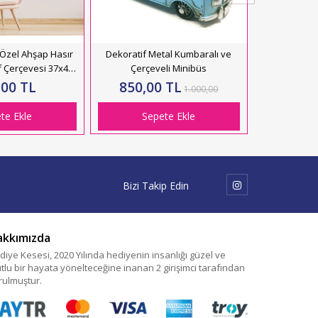
Özel Ahşap Hasır
Dekoratif Metal Kumbaralı ve
f Çerçevesi 37x47
Çerçeveli Minibüs
 BASKILI) HK2664
,00 TL
850,00 TL
1.000,00
te Ekle
Sepete Ekle
Bizi Takip Edin
akkımızda
diye Kesesi, 2020 Yılında hediyenin insanlığı güzel ve
tlu bir hayata yönelteceğine inanan 2 girişimci tarafından
rulmuştur.