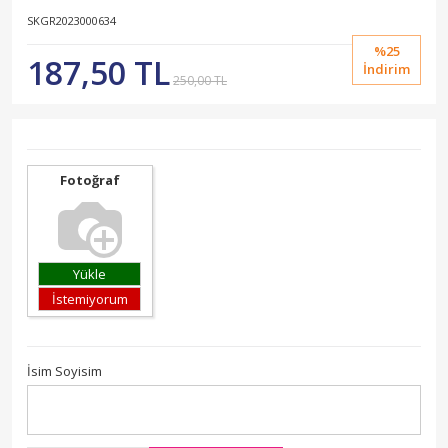
SKGR2023000634
%25
187,50 TL
İndirim
250,00 TL
Fotoğraf
Yükle
İstemiyorum
İsim Soyisim