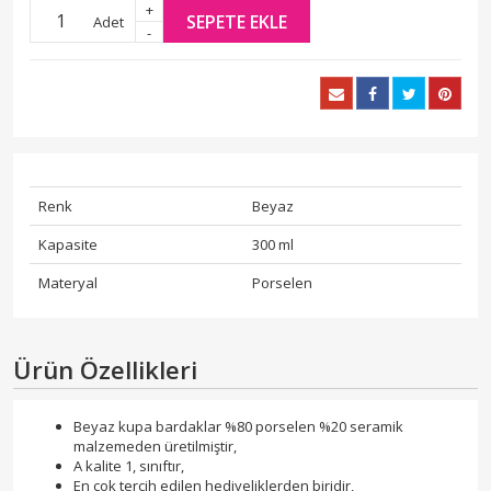
+
SEPETE EKLE
Adet
-
Renk
Beyaz
Kapasite
300 ml
Materyal
Porselen
Ürün Özellikleri
Beyaz kupa bardaklar %80 porselen %20 seramik
malzemeden üretilmiştir,
A kalite 1, sınıftır,
En çok tercih edilen hediyeliklerden biridir,