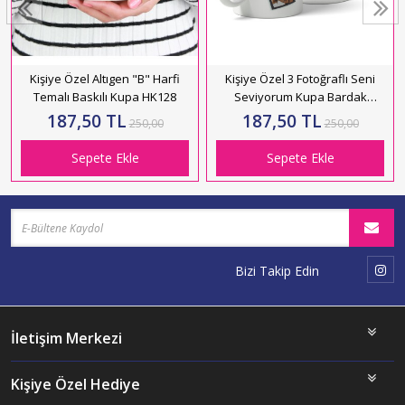
Kişiye Özel Altıgen "B" Harfi
Kişiye Özel 3 Fotoğraflı Seni
Temalı Baskılı Kupa HK128
Seviyorum Kupa Bardak
HK5001
187,50 TL
187,50 TL
250,00
250,00
Sepete Ekle
Sepete Ekle
Bizi Takip Edin
İletişim Merkezi
Kişiye Özel Hediye