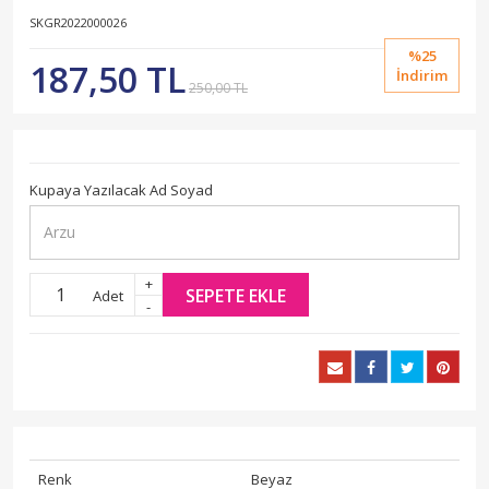
SKGR2022000026
%25
187,50 TL
İndirim
250,00 TL
Kupaya Yazılacak Ad Soyad
+
SEPETE EKLE
Adet
-
Renk
Beyaz