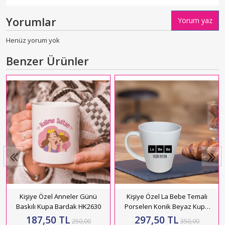
Yorumlar
Yorum yaz
Henüz yorum yok
Benzer Ürünler
Kişiye Özel Anneler Günü
Kişiye Özel La Bebe Temalı
Baskılı Kupa Bardak HK2630
Porselen Konik Beyaz Kupa
HK2730
187,50 TL
297,50 TL
250,00
350,00