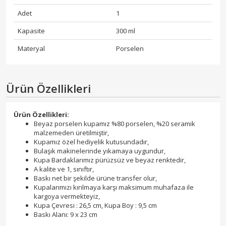
Adet
1
Kapasite
300 ml
Materyal
Porselen
Ürün Özellikleri
Ürün Özellikleri:
Beyaz porselen kupamız %80 porselen, %20 seramik
malzemeden üretilmiştir,
Kupamız özel hediyelik kutusundadır,
Bulaşık makinelerinde yıkamaya uygundur,
Kupa Bardaklarımız pürüzsüz ve beyaz renktedir,
A kalite ve 1, sınıftır,
Baskı net bir şekilde ürüne transfer olur,
Kupalarımızı kırılmaya karşı maksimum muhafaza ile
kargoya vermekteyiz,
Kupa Çevresi : 26,5 cm, Kupa Boy : 9,5 cm
Baskı Alanı: 9 x 23 cm