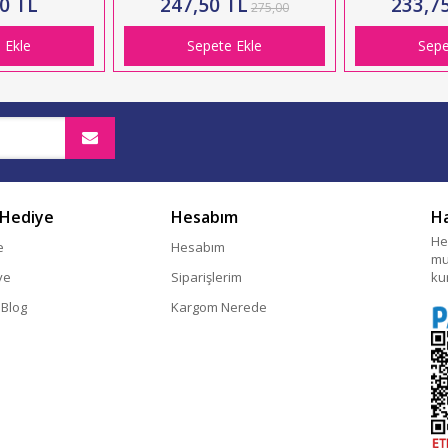
0 TL
247,50 TL
233,7
275,00
 Ekle
Sepete Ekle
Sepe
 Hediye
Hesabım
H
He
e
Hesabım
mu
ye
Siparişlerim
ku
 Blog
Kargom Nerede