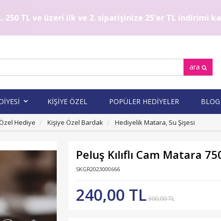
. 250 TL ve üzeri ilk ve 2. siparişinize 25'er TL indirimi 
ara
DİYESİ
KİŞİYE ÖZEL
POPÜLER HEDİYELER
BLOG
 Özel Hediye
Kişiye Özel Bardak
Hediyelik Matara, Su Şişesi
Peluş Kılıflı Cam Matara 75
SKGR2023000666
240,00 TL
300,00 TL