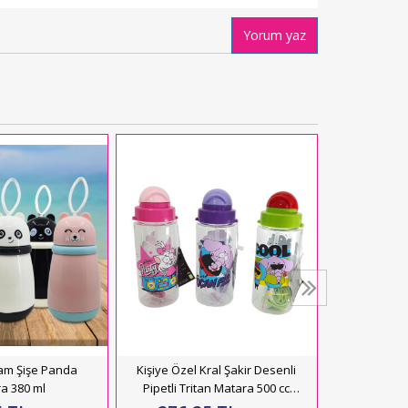
Yorum yaz
Peluş Kılıflı
247,
Se
Cam Şişe Panda
Kişiye Özel Kral Şakir Desenli
a 380 ml
Pipetli Tritan Matara 500 cc
HK2738