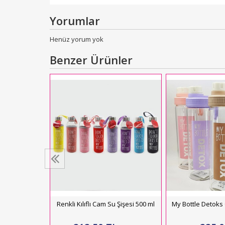
Yorumlar
Henüz yorum yok
Benzer Ürünler
ı Cam Su Şişesi
L
250,00
kle
Renkli Kılıflı Cam Su Şişesi 500 ml
My Bottle Detoks 