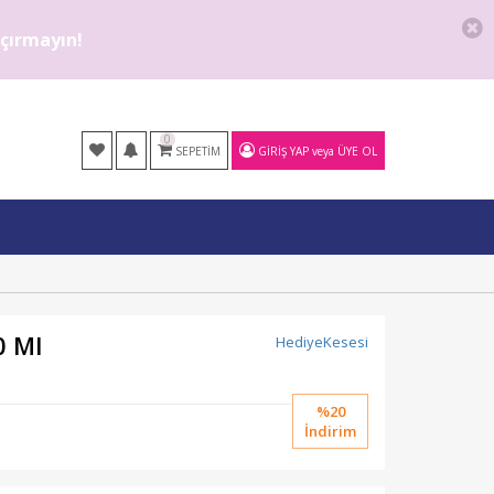
kaçırmayın!
0
SEPETIM
GIRIŞ YAP
veya
ÜYE OL
0 Ml
HediyeKesesi
%20
İndirim