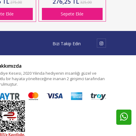
5 TL
276,25 TL
275,00
325,00
te Ekle
Sepete Ekle
Bizi Takip Edin
akkımızda
diye Kesesi, 2020 Yılında hediyenin insanlığı güzel ve
tlu bir hayata yönelteceğine inanan 2 girişimci tarafından
rulmuştur.