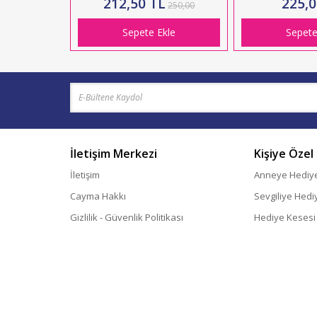
212,50 TL
225,0
250,00
Sepete Ekle
Sepete
İletişim Merkezi
Kişiye Özel
İletişim
Anneye Hediy
Cayma Hakkı
Sevgiliye Hedi
Gizlilik - Güvenlik Politikası
Hediye Kesesi