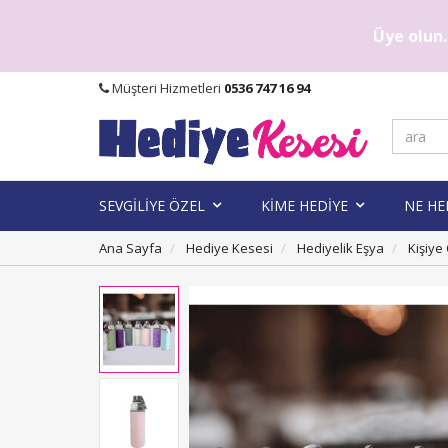
Üye olun..
Müşteri Hizmetleri
0536 747 16 94
SEVGİLİYE ÖZEL
KİME HEDİYE
NE HE
Ana Sayfa
Hediye Kesesi
Hediyelik Eşya
Kişiye