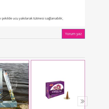
 şekilde ucu yakılarak tütmesi sağlanabilir,
Yorum yaz
Öd Ağacı (Oo
84,
Se