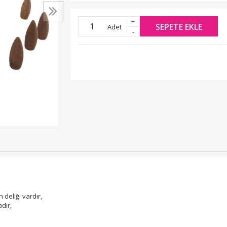
+
SEPETE EKLE
Adet
-
 deliği vardır,
dır,