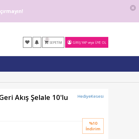
kaçırmayın!
0
SEPETIM
GIRIŞ YAP
veya
ÜYE OL
eri Akış Şelale 10'lu
HediyeKesesi
%10
İndirim