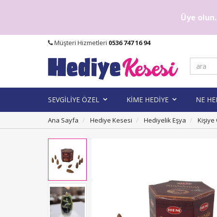
Üye olun..
Müşteri Hizmetleri
0536 747 16 94
SEVGİLİYE ÖZEL
KİME HEDİYE
NE HE
Ana Sayfa
Hediye Kesesi
Hediyelik Eşya
Kişiye