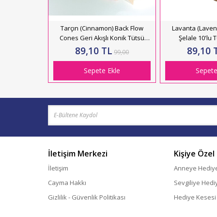
Tarçın (Cinnamon) Back Flow
Lavanta (Lavend
Cones Geri Akışlı Konik Tütsü
Şelale 10'lu
Mumu 10'lu Karbonsuz
89,10 TL
89,10 
99,00
Sepete Ekle
Sepete
İletişim Merkezi
Kişiye Özel
İletişim
Anneye Hediy
Cayma Hakkı
Sevgiliye Hedi
Gizlilik - Güvenlik Politikası
Hediye Kesesi