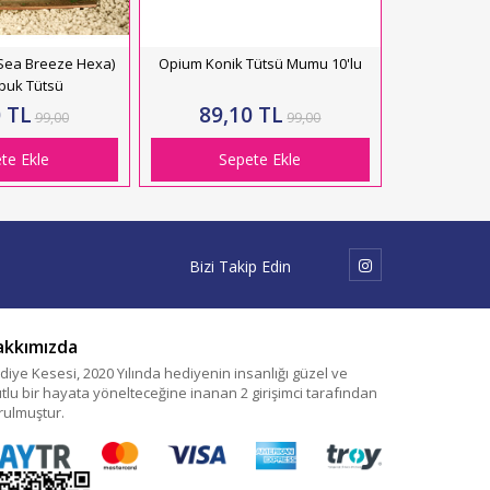
 (Sea Breeze Hexa)
Opium Konik Tütsü Mumu 10'lu
ubuk Tütsü
 TL
89,10 TL
99,00
99,00
te Ekle
Sepete Ekle
Bizi Takip Edin
akkımızda
diye Kesesi, 2020 Yılında hediyenin insanlığı güzel ve
tlu bir hayata yönelteceğine inanan 2 girişimci tarafından
rulmuştur.