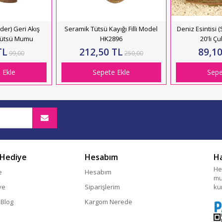
er) Geri Akış
Seramik Tütsü Kayığı Filli Model
Deniz Esintisi
 Tütsü Mumu
HK2896
20'li Ç
TL
212,50 TL
89,10
99,00
250,00
 Ekle
Sepete Ekle
Sepe
 Hediye
Hesabım
H
He
e
Hesabım
mu
ye
Siparişlerim
ku
 Blog
Kargom Nerede