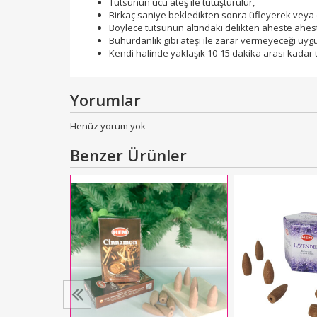
Tütsünün ucu ateş ile tutuşturulur,
Birkaç saniye bekledikten sonra üfleyerek veya e
Böylece tütsünün altındaki delikten aheste ahes
Buhurdanlık gibi ateşi ile zarar vermeyeceği uygun 
Kendi halinde yaklaşık 10-15 dakika arası kadar t
Yorumlar
Henüz yorum yok
Benzer Ürünler
alwood Hexa)
 Tütsü
L
99,00
kle