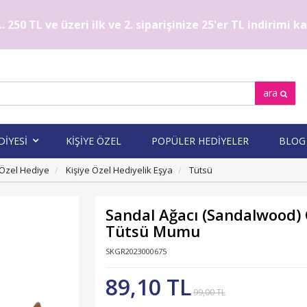
. 250 TL ve üzeri ilk ve 2. siparişinize 25'er TL indirimi 
ara
DİYESİ
KİŞİYE ÖZEL
POPÜLER HEDİYELER
BLOG
 Özel Hediye
Kişiye Özel Hediyelik Eşya
Tütsü
Sandal Ağacı (Sandalwood) G
Tütsü Mumu
SKGR2023000675
89,10 TL
99,00 TL